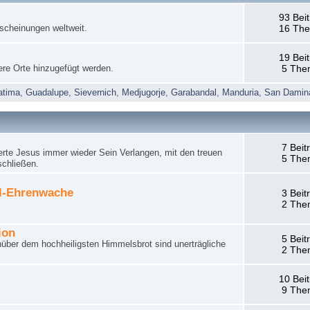
93 Bei
rscheinungen weltweit.
16 Th
19 Bei
ere Orte hinzugefügt werden.
5 The
atima
,
Guadalupe
,
Sievernich
,
Medjugorje
,
Garabandal
,
Manduria
,
San Damin
7 Beit
rte Jesus immer wieder Sein Verlangen, mit den treuen
5 The
schließen.
el-Ehrenwache
3 Beit
2 The
ion
5 Beit
nüber dem hochheiligsten Himmelsbrot sind unerträgliche
2 The
10 Bei
9 The