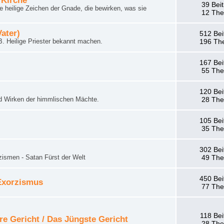
 Kirche
39 Bei
 heilige Zeichen der Gnade, die bewirken, was sie
12 Th
Vater)
512 Bei
. Heilige Priester bekannt machen.
196 Th
167 Bei
55 Th
120 Bei
d Wirken der himmlischen Mächte.
28 Th
105 Bei
35 Th
302 Bei
zismen - Satan Fürst der Welt
49 Th
450 Bei
 Exorzismus
77 Th
118 Bei
re Gericht / Das Jüngste Gericht
28 Th