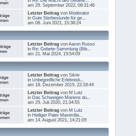
in
Re: Die Macht des Gebete...
emen
am 29. September 2022, 08:31:46
Letzter Beitrag
von
Moderator
träge
in
Gute Sterbestunde für ge...
emen
am 08. Juni 2021, 15:38:24
Letzter Beitrag
von
Aaron Russo
iträge
in
Re: Gebete-Sammlung (Bib...
men
am 21. Mai 2024, 19:54:09
Letzter Beitrag
von
Silvie
träge
in
Unbegreifliche Erlebnisb...
emen
am 18. Dezember 2019, 22:18:44
Letzter Beitrag
von
M Lutz
träge
in
Das Schweigen Mariens du...
emen
am 29. Juli 2020, 21:34:55
Letzter Beitrag
von
M Lutz
träge
in
Heiliger Pater Maximilia...
emen
am 14. August 2021, 14:21:09