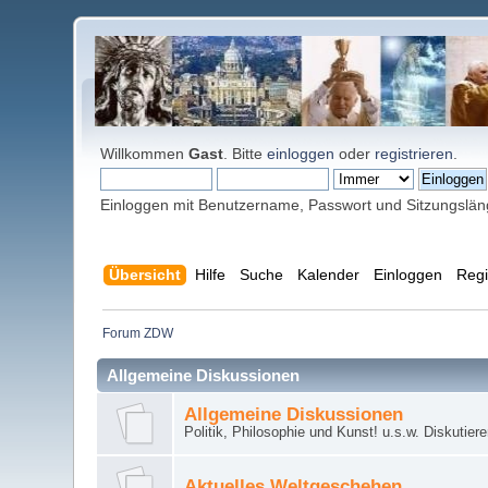
Willkommen
Gast
. Bitte
einloggen
oder
registrieren
.
Einloggen mit Benutzername, Passwort und Sitzungslä
Übersicht
Hilfe
Suche
Kalender
Einloggen
Regi
Forum ZDW
Allgemeine Diskussionen
Allgemeine Diskussionen
Politik, Philosophie und Kunst! u.s.w. Diskutier
Aktuelles Weltgeschehen