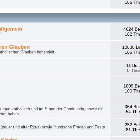
186 Th
llgemein
4624 Be
t.
182 Th
hen Glauben
10838 Be
tholischen Glauben behandelt!
185 Th
11 Bei
8 The
1009 Be
100 Th
364 Bei
man katholisch und im Stand der Gnade sein, sowie die
54 Th
htet haben.
252 Bei
neuer und alter Ritus) sowie liturgische Fragen und Feste
81 Th