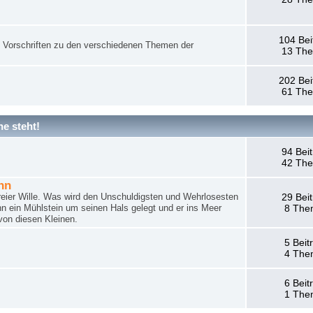
104 Bei
nd Vorschriften zu den verschiedenen Themen der
13 Th
202 Bei
61 Th
e steht!
94 Bei
42 Th
hn
reier Wille. Was wird den Unschuldigsten und Wehrlosesten
29 Bei
n ein Mühlstein um seinen Hals gelegt und er ins Meer
8 The
von diesen Kleinen.
5 Beit
4 The
6 Beit
1 The