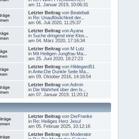
am 11. Januar 2019, 10:06:31
Letzter Beitrag
von
Beatebali
träge
in
Re: Unauflöslichkeit der...
emen
am 06. Juli 2020, 11:25:37
Letzter Beitrag
von
Ayana
träge
in
Suche dringend eine Klos...
emen
am 04. März 2020, 17:16:34
Letzter Beitrag
von
M Lutz
räge
in
Mit Heiligen Jungfrau Ma...
men
am 25. Juni 2020, 16:27:23
Letzter Beitrag
von
Hildegard51
träge
in
Antw:Die Dunkle Seite Ma...
men
am 09. Oktober 2016, 14:16:54
Letzter Beitrag
von
Admin
träge
in
Die Wahrheit über den Is...
emen
am 07. Januar 2019, 11:20:12
Letzter Beitrag
von
DerFranke
iträge
in
Re: Heiliges Herz Jesu!
emen
am 05. Februar 2025, 10:12:16
Letzter Beitrag
von
Moderator
träge