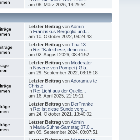
emen
am 06. März 2026, 14:29:54
Letzter Beitrag
von
Admin
iträge
in
Franziskus Bergoglio und...
emen
am 10. Oktober 2022, 09:24:43
Letzter Beitrag
von
Tina 13
iträge
in
Re: "Katechese, denn ein...
emen
am 02. August 2026, 08:44:52
Letzter Beitrag
von
Moderator
träge
in
Novene von Pompei ( Gla...
men
am 29. September 2022, 08:18:18
Letzter Beitrag
von
Adoramus te
Christe
iträge
in
Re: Licht aus der Quelle...
emen
am 16. April 2025, 21:19:11
Letzter Beitrag
von
DerFranke
träge
in
Re: Ist diese Sünde verg...
emen
am 24. Oktober 2021, 13:40:02
Letzter Beitrag
von
Admin
träge
in
Maria-Sühne-Samstag 07.0...
emen
am 09. September 2024, 09:07:51