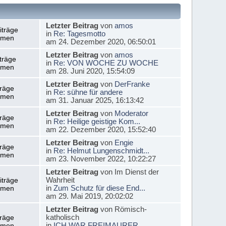
Letzter Beitrag
von
amos
iträge
in
Re: Tagesmotto
emen
am 24. Dezember 2020, 06:50:01
Letzter Beitrag
von
amos
träge
in
Re: VON WOCHE ZU WOCHE
emen
am 28. Juni 2020, 15:54:09
Letzter Beitrag
von
DerFranke
träge
in
Re: sühne für andere
emen
am 31. Januar 2025, 16:13:42
Letzter Beitrag
von
Moderator
träge
in
Re: Heilige geistige Kom...
emen
am 22. Dezember 2020, 15:52:40
Letzter Beitrag
von
Engie
träge
in
Re: Helmut Lungenschmidt...
emen
am 23. November 2022, 10:22:27
Letzter Beitrag
von Im Dienst der
Wahrheit
iträge
in
Zum Schutz für diese End...
emen
am 29. Mai 2019, 20:02:02
Letzter Beitrag
von Römisch-
katholisch
träge
in
ICH WAR FREIMAURER
emen