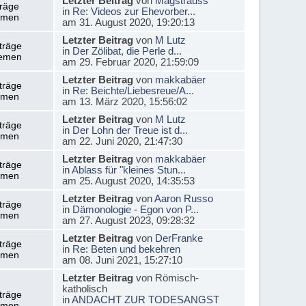
Letzter Beitrag
von
Magstrauss
träge
in
Re: Videos zur Ehevorber...
emen
am 31. August 2020, 19:20:13
Letzter Beitrag
von
M Lutz
träge
in
Der Zölibat, die Perle d...
emen
am 29. Februar 2020, 21:59:09
Letzter Beitrag
von
makkabäer
träge
in
Re: Beichte/Liebesreue/A...
emen
am 13. März 2020, 15:56:02
Letzter Beitrag
von
M Lutz
träge
in
Der Lohn der Treue ist d...
emen
am 22. Juni 2020, 21:47:30
Letzter Beitrag
von
makkabäer
träge
in
Ablass für "kleines Stun...
emen
am 25. August 2020, 14:35:53
Letzter Beitrag
von
Aaron Russo
träge
in
Dämonologie - Egon von P...
emen
am 27. August 2023, 09:28:32
Letzter Beitrag
von
DerFranke
träge
in
Re: Beten und bekehren
emen
am 08. Juni 2021, 15:27:10
Letzter Beitrag
von Römisch-
katholisch
träge
in
ANDACHT ZUR TODESANGST
emen