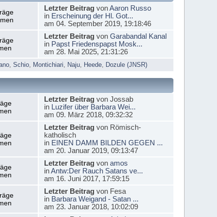
Letzter Beitrag
von
Aaron Russo
träge
in
Erscheinung der Hl. Got...
emen
am 04. September 2019, 19:18:46
Letzter Beitrag
von
Garabandal Kanal
träge
in
Papst Friedenspapst Mosk...
men
am 28. Mai 2025, 21:31:26
ano
,
Schio
,
Montichiari
,
Naju
,
Heede
,
Dozule (JNSR)
Letzter Beitrag
von Jossab
räge
in
Luzifer über Barbara Wei...
men
am 09. März 2018, 09:32:32
Letzter Beitrag
von Römisch-
katholisch
räge
in
EINEN DAMM BILDEN GEGEN ...
men
am 20. Januar 2019, 09:13:47
Letzter Beitrag
von
amos
räge
in
Antw:Der Rauch Satans ve...
men
am 16. Juni 2017, 17:59:15
Letzter Beitrag
von Fesa
träge
in
Barbara Weigand - Satan ...
men
am 23. Januar 2018, 10:02:09