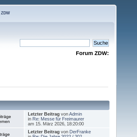
e ZDW
Forum ZDW:
Letzter Beitrag
von
Admin
iträge
in
Re: Messe für Freimaurer
emen
am 15. März 2026, 18:20:00
Letzter Beitrag
von
DerFranke
träge
in
Re: Die Jahre 2022 / 202...