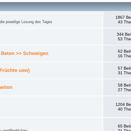
1867 Be
die jeweilige Losung des Tages
43 Th
344 Bei
53 Th
62 Bei
 Beten >> Schweigen
16 Th
57 Bei
 Früchte usw)
31 Th
58 Bei
eiten
27 Th
1204 Be
40 Th
65 Bei
 veröffentlichen.
21 Th