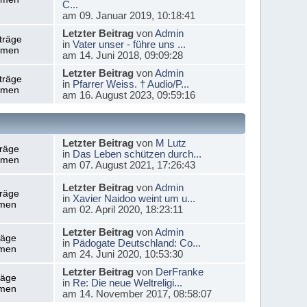
C...
am 09. Januar 2019, 10:18:41
Letzter Beitrag
von
Admin
träge
in
Vater unser - führe uns ...
emen
am 14. Juni 2018, 09:09:28
Letzter Beitrag
von
Admin
träge
in
Pfarrer Weiss. † Audio/P...
emen
am 16. August 2023, 09:59:16
Letzter Beitrag
von
M Lutz
träge
in
Das Leben schützen durch...
emen
am 07. August 2021, 17:26:43
Letzter Beitrag
von
Admin
träge
in
Xavier Naidoo weint um u...
men
am 02. April 2020, 18:23:11
Letzter Beitrag
von
Admin
räge
in
Pädogate Deutschland: Co...
men
am 24. Juni 2020, 10:53:30
Letzter Beitrag
von
DerFranke
räge
in
Re: Die neue Weltreligi...
men
am 14. November 2017, 08:58:07