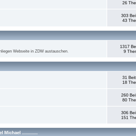
26 Th
303 Bei
43 Th
1317 Be
anliegen Webseite in ZDW austauschen.
9 The
31 Bei
18 Th
260 Bei
80 Th
306 Bei
151 Th
chael .............