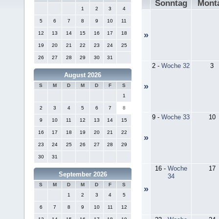
Sonntag
Mont
1
2
3
4
5
6
7
8
9
10
11
12
13
14
15
16
17
18
»
19
20
21
22
23
24
25
26
27
28
29
30
31
2
-
Woche 32
3
August 2026
»
S
M
D
M
D
F
S
1
2
3
4
5
6
7
8
9
-
Woche 33
10
9
10
11
12
13
14
15
16
17
18
19
20
21
22
»
23
24
25
26
27
28
29
30
31
16
-
Woche
17
September 2026
34
S
M
D
M
D
F
S
»
1
2
3
4
5
6
7
8
9
10
11
12