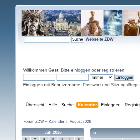
Webseite ZDW
Willkommen
Gast
. Bitte
einloggen
oder
registrieren
.
Einloggen mit Benutzername, Passwort und Sitzungslänge
Übersicht
Hilfe
Suche
Kalender
Einloggen
Registr
Forum ZDW
»
Kalender
»
August 2026
«
Juli 2026
S
M
D
M
D
F
S