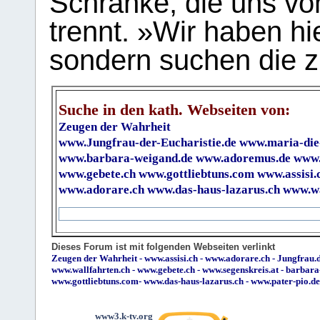
Schranke, die uns vo
trennt. »Wir haben hi
sondern suchen die z
Suche in den kath. Webseiten von:
Zeugen der Wahrheit
www.Jungfrau-der-Eucharistie.de
www.maria-die
www.barbara-weigand.de
www.adoremus.de
www.
www.gebete.ch
www.gottliebtuns.com
www.assisi.
www.adorare.ch
www.das-haus-lazarus.ch
www.wa
Dieses Forum ist mit folgenden Webseiten verlinkt
Zeugen der Wahrheit
-
www.assisi.ch
-
www.adorare.ch
-
Jungfrau.d
www.wallfahrten.ch
-
www.gebete.ch
-
www.segenskreis.at
-
barbara
www.gottliebtuns.com
-
www.das-haus-lazarus.ch
-
www.pater-pio.de
www3.k-tv.org