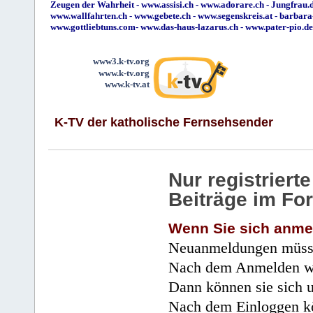
Zeugen der Wahrheit
-
www.assisi.ch
-
www.adorare.ch
-
Jungfrau.d
www.wallfahrten.ch
-
www.gebete.ch
-
www.segenskreis.at
-
barbara
www.gottliebtuns.com
-
www.das-haus-lazarus.ch
-
www.pater-pio.de
www3.k-tv.org
www.k-tv.org
www.k-tv.at
K-TV der katholische Fernsehsender
Nur registrier
Beiträge im Fo
Wenn Sie sich anme
Neuanmeldungen müsse
Nach dem Anmelden wir
Dann können sie sich 
Nach dem Einloggen kö