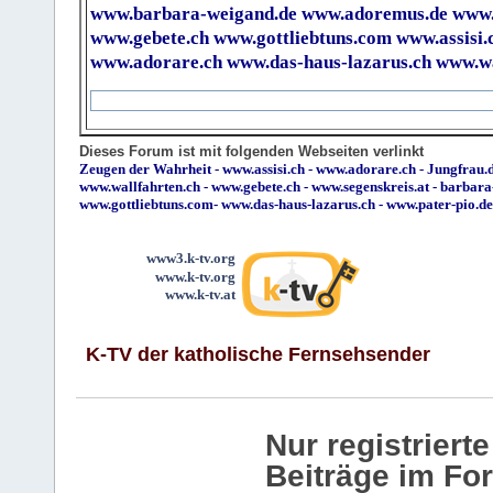
www.barbara-weigand.de
www.adoremus.de
www.
www.gebete.ch
www.gottliebtuns.com
www.assisi.
www.adorare.ch
www.das-haus-lazarus.ch
www.wa
Dieses Forum ist mit folgenden Webseiten verlinkt
Zeugen der Wahrheit
-
www.assisi.ch
-
www.adorare.ch
-
Jungfrau.d
www.wallfahrten.ch
-
www.gebete.ch
-
www.segenskreis.at
-
barbara
www.gottliebtuns.com
-
www.das-haus-lazarus.ch
-
www.pater-pio.de
www3.k-tv.org
www.k-tv.org
www.k-tv.at
K-TV der katholische Fernsehsender
Nur registrier
Beiträge im Fo