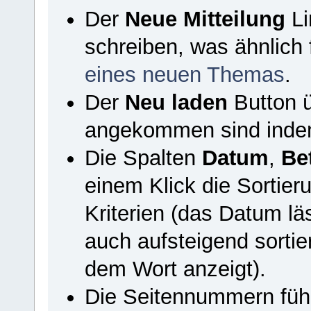
Der
Neue Mitteilung
Li
schreiben, was ähnlich 
eines neuen Themas
.
Der
Neu laden
Button ü
angekommen sind indem e
Die Spalten
Datum
,
Bet
einem Klick die Sortier
Kriterien (das Datum lä
auch aufsteigend sortie
dem Wort anzeigt).
Die Seitennummern führ