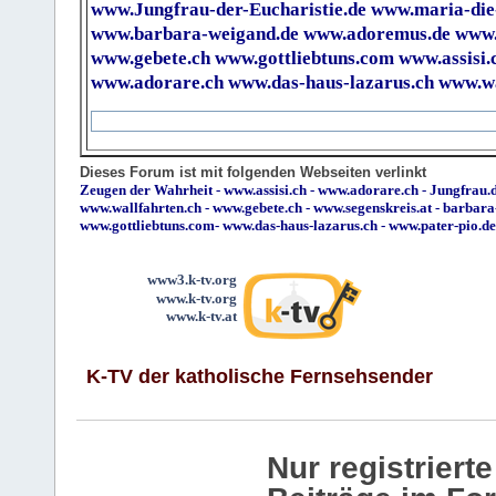
www.Jungfrau-der-Eucharistie.de
www.maria-die
www.barbara-weigand.de
www.adoremus.de
www.
www.gebete.ch
www.gottliebtuns.com
www.assisi.
www.adorare.ch
www.das-haus-lazarus.ch
www.wa
Dieses Forum ist mit folgenden Webseiten verlinkt
Zeugen der Wahrheit
-
www.assisi.ch
-
www.adorare.ch
-
Jungfrau.d
www.wallfahrten.ch
-
www.gebete.ch
-
www.segenskreis.at
-
barbara
www.gottliebtuns.com
-
www.das-haus-lazarus.ch
-
www.pater-pio.de
www3.k-tv.org
www.k-tv.org
www.k-tv.at
K-TV der katholische Fernsehsender
Nur registrier