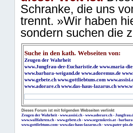
Schranke, die uns vo
trennt. »Wir haben hi
sondern suchen die z
Suche in den kath. Webseiten von:
Zeugen der Wahrheit
www.Jungfrau-der-Eucharistie.de
www.maria-die
www.barbara-weigand.de
www.adoremus.de
www.
www.gebete.ch
www.gottliebtuns.com
www.assisi.
www.adorare.ch
www.das-haus-lazarus.ch
www.wa
Dieses Forum ist mit folgenden Webseiten verlinkt
Zeugen der Wahrheit
-
www.assisi.ch
-
www.adorare.ch
-
Jungfrau.d
www.wallfahrten.ch
-
www.gebete.ch
-
www.segenskreis.at
-
barbara
www.gottliebtuns.com
-
www.das-haus-lazarus.ch
-
www.pater-pio.de