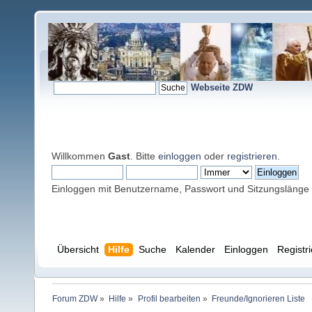
Webseite ZDW
Willkommen
Gast
. Bitte
einloggen
oder
registrieren
.
Einloggen mit Benutzername, Passwort und Sitzungslänge
Übersicht
Hilfe
Suche
Kalender
Einloggen
Registr
Forum ZDW
»
Hilfe
»
Profil bearbeiten
»
Freunde/Ignorieren Liste