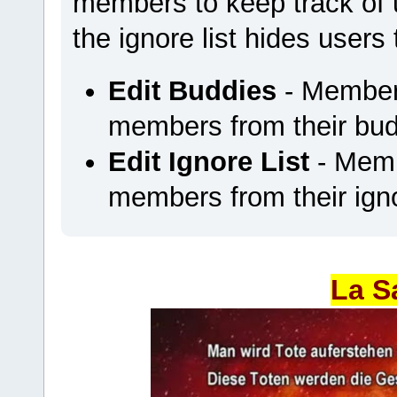
members to keep track of u
the ignore list hides users
Edit Buddies
- Members
members from their budd
Edit Ignore List
- Memb
members from their ignor
La S