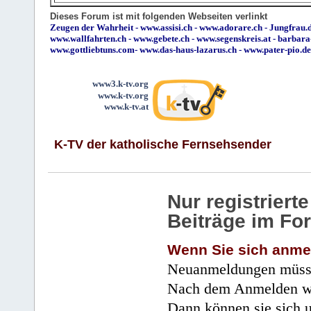
Dieses Forum ist mit folgenden Webseiten verlinkt
Zeugen der Wahrheit
-
www.assisi.ch
-
www.adorare.ch
-
Jungfrau.d
www.wallfahrten.ch
-
www.gebete.ch
-
www.segenskreis.at
-
barbara
www.gottliebtuns.com
-
www.das-haus-lazarus.ch
-
www.pater-pio.de
www3.k-tv.org
www.k-tv.org
www.k-tv.at
K-TV der katholische Fernsehsender
Nur registrier
Beiträge im Fo
Wenn Sie sich anme
Neuanmeldungen müsse
Nach dem Anmelden wir
Dann können sie sich 