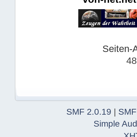
Seiten-
48
SMF 2.0.19
|
SMF
Simple Aud
XH