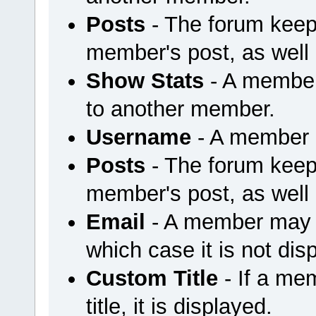
Posts
- The forum keep
member's post, as well
Show Stats
- A member
to another member.
Username
- A member u
Posts
- The forum keep
member's post, as well
Email
- A member may ch
which case it is not dis
Custom Title
- If a me
title, it is displayed.