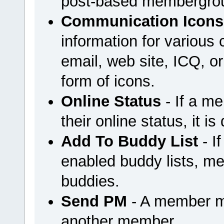
post-based membergrou
Communication Icons
information for variou
email, web site, ICQ, or 
form of icons.
Online Status
- If a m
their online status, it is
Add To Buddy List
- I
enabled buddy lists, m
buddies.
Send PM
- A member m
another member.