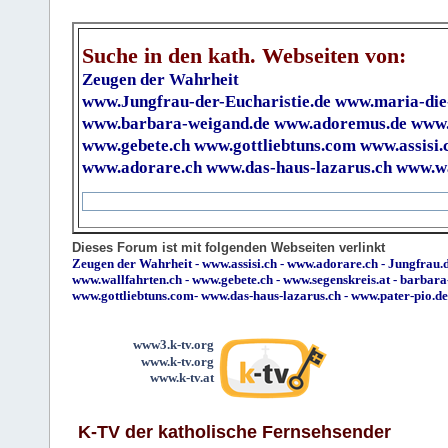
Suche in den kath. Webseiten von:
Zeugen der Wahrheit
www.Jungfrau-der-Eucharistie.de
www.maria-die
www.barbara-weigand.de
www.adoremus.de
www.
www.gebete.ch
www.gottliebtuns.com
www.assisi.
www.adorare.ch
www.das-haus-lazarus.ch
www.wa
Dieses Forum ist mit folgenden Webseiten verlinkt
Zeugen der Wahrheit
-
www.assisi.ch
-
www.adorare.ch
-
Jungfrau.d
www.wallfahrten.ch
-
www.gebete.ch
-
www.segenskreis.at
-
barbara
www.gottliebtuns.com
-
www.das-haus-lazarus.ch
-
www.pater-pio.de
www3.k-tv.org
www.k-tv.org
www.k-tv.at
K-TV der katholische Fernsehsender