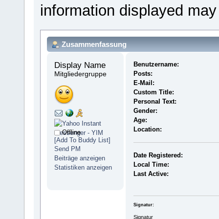
information displayed may
Zusammenfassung
Display Name 
Benutzername:
Mitgliedergruppe
Posts:
E-Mail:
Custom Title:
Personal Text:
Gender:
Age:
Location:
Offline
[Add To Buddy List]
Send PM
Date Registered:
Beiträge anzeigen
Local Time:
Statistiken anzeigen
Last Active:
Signatur:
Signatur