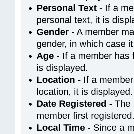
Personal Text
- If a m
personal text, it is disp
Gender
- A member may 
gender, in which case it
Age
- If a member has fi
is displayed.
Location
- If a member 
location, it is displayed.
Date Registered
- The
member first registered
Local Time
- Since a m