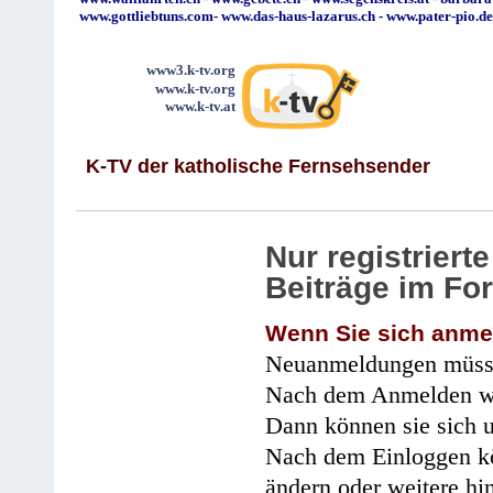
www.gottliebtuns.com
-
www.das-haus-lazarus.ch
-
www.pater-pio.de
www3.k-tv.org
www.k-tv.org
www.k-tv.at
K-TV der katholische Fernsehsender
Nur registrier
Beiträge im Fo
Wenn Sie sich anme
Neuanmeldungen müsse
Nach dem Anmelden wir
Dann können sie sich 
Nach dem Einloggen kö
ändern oder weitere hi