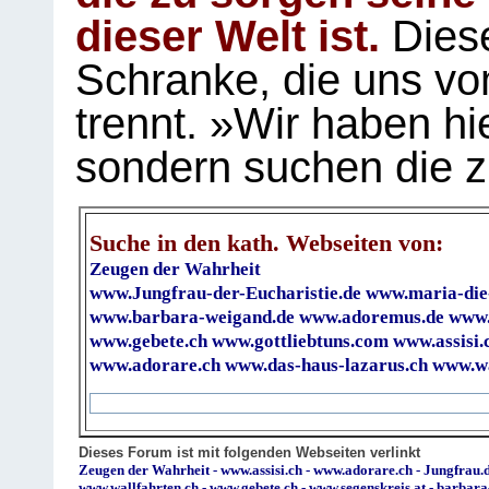
dieser Welt ist.
Diese
Schranke, die uns vo
trennt. »Wir haben hi
sondern suchen die z
Suche in den kath. Webseiten von:
Zeugen der Wahrheit
www.Jungfrau-der-Eucharistie.de
www.maria-die
www.barbara-weigand.de
www.adoremus.de
www.
www.gebete.ch
www.gottliebtuns.com
www.assisi.
www.adorare.ch
www.das-haus-lazarus.ch
www.wa
Dieses Forum ist mit folgenden Webseiten verlinkt
Zeugen der Wahrheit
-
www.assisi.ch
-
www.adorare.ch
-
Jungfrau.d
www.wallfahrten.ch
-
www.gebete.ch
-
www.segenskreis.at
-
barbara