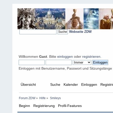
Webseite ZDW
Willkommen
Gast
. Bitte
einloggen
oder
registrieren
.
Einloggen mit Benutzername, Passwort und Sitzungslänge
Übersicht
Hilfe
Suche
Kalender
Einloggen
Registr
Forum ZDW
»
Hilfe
»
Smileys
Beginn
Registrierung
Profil-Features
Beiträge erstell