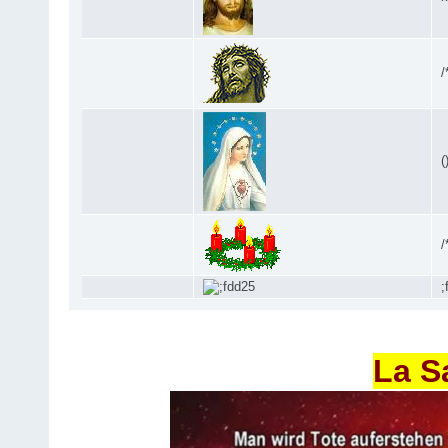
/
(
/
;
La S