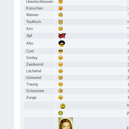
Unentschlossen
:
Küsschen
:
Weinen
:'
Teuflisch
>
Azn
^
3gif
:
Afro
;
Cool
;
Smiley
:
Zwinkernd
;
Lächelnd
:
Grinsend
;
Traurig
:
Schockiert
:
Zunge
:
h
j
k