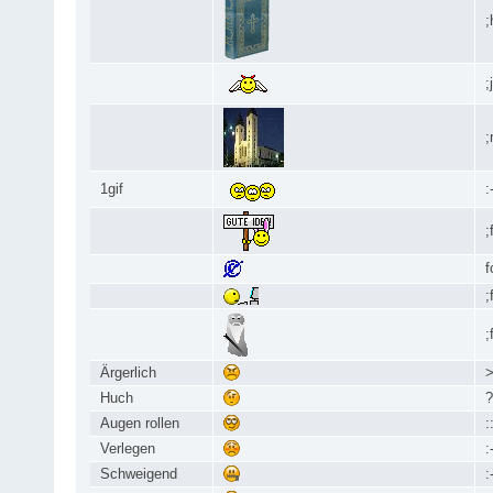
;
;
;
1gif
:
;
f
;
;
Ärgerlich
>
Huch
?
Augen rollen
:
Verlegen
:
Schweigend
: