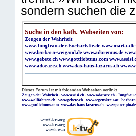
sondern suchen die z
Suche in den kath. Webseiten von:
Zeugen der Wahrheit
www.Jungfrau-der-Eucharistie.de
www.maria-die
www.barbara-weigand.de
www.adoremus.de
www.
www.gebete.ch
www.gottliebtuns.com
www.assisi.
www.adorare.ch
www.das-haus-lazarus.ch
www.wa
Dieses Forum ist mit folgenden Webseiten verlinkt
Zeugen der Wahrheit
-
www.assisi.ch
-
www.adorare.ch
-
Jungfrau.d
www.wallfahrten.ch
-
www.gebete.ch
-
www.segenskreis.at
-
barbara
www.gottliebtuns.com
-
www.das-haus-lazarus.ch
-
www.pater-pio.de
www3.k-tv.org
www.k-tv.org
www.k-tv.at