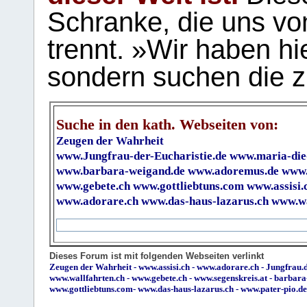
Schranke, die uns vo
trennt. »Wir haben hi
sondern suchen die z
Suche in den kath. Webseiten von:
Zeugen der Wahrheit
www.Jungfrau-der-Eucharistie.de
www.maria-die
www.barbara-weigand.de
www.adoremus.de
www.
www.gebete.ch
www.gottliebtuns.com
www.assisi.
www.adorare.ch
www.das-haus-lazarus.ch
www.wa
Dieses Forum ist mit folgenden Webseiten verlinkt
Zeugen der Wahrheit
-
www.assisi.ch
-
www.adorare.ch
-
Jungfrau.d
www.wallfahrten.ch
-
www.gebete.ch
-
www.segenskreis.at
-
barbara
www.gottliebtuns.com
-
www.das-haus-lazarus.ch
-
www.pater-pio.de