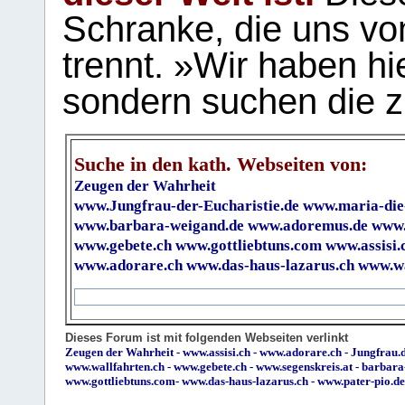
Schranke, die uns vo
trennt. »Wir haben hi
sondern suchen die z
Suche in den kath. Webseiten von:
Zeugen der Wahrheit
www.Jungfrau-der-Eucharistie.de
www.maria-die
www.barbara-weigand.de
www.adoremus.de
www.
www.gebete.ch
www.gottliebtuns.com
www.assisi.
www.adorare.ch
www.das-haus-lazarus.ch
www.wa
Dieses Forum ist mit folgenden Webseiten verlinkt
Zeugen der Wahrheit
-
www.assisi.ch
-
www.adorare.ch
-
Jungfrau.d
www.wallfahrten.ch
-
www.gebete.ch
-
www.segenskreis.at
-
barbara
www.gottliebtuns.com
-
www.das-haus-lazarus.ch
-
www.pater-pio.de