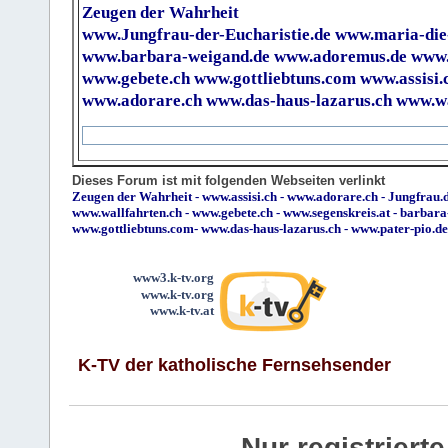
Zeugen der Wahrheit
www.Jungfrau-der-Eucharistie.de
www.maria-die
www.barbara-weigand.de
www.adoremus.de
www.
www.gebete.ch
www.gottliebtuns.com
www.assisi.
www.adorare.ch
www.das-haus-lazarus.ch
www.wa
Dieses Forum ist mit folgenden Webseiten verlinkt
Zeugen der Wahrheit
-
www.assisi.ch
-
www.adorare.ch
-
Jungfrau.d
www.wallfahrten.ch
-
www.gebete.ch
-
www.segenskreis.at
-
barbara
www.gottliebtuns.com
-
www.das-haus-lazarus.ch
-
www.pater-pio.de
www3.k-tv.org
www.k-tv.org
www.k-tv.at
K-TV der katholische Fernsehsender
Nur registrier