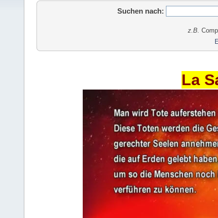
Suchen nach:
z.B.
Comput
E
La S