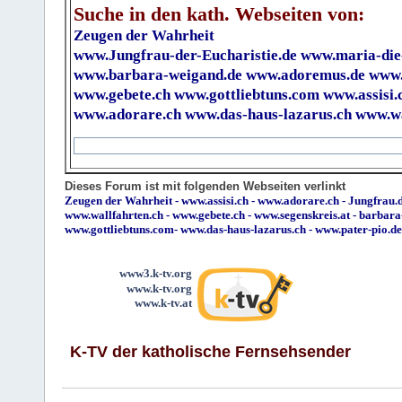
Suche in den kath. Webseiten von:
Zeugen der Wahrheit
www.Jungfrau-der-Eucharistie.de
www.maria-die
www.barbara-weigand.de
www.adoremus.de
www.
www.gebete.ch
www.gottliebtuns.com
www.assisi.
www.adorare.ch
www.das-haus-lazarus.ch
www.wa
Dieses Forum ist mit folgenden Webseiten verlinkt
Zeugen der Wahrheit
-
www.assisi.ch
-
www.adorare.ch
-
Jungfrau.d
www.wallfahrten.ch
-
www.gebete.ch
-
www.segenskreis.at
-
barbara
www.gottliebtuns.com
-
www.das-haus-lazarus.ch
-
www.pater-pio.de
www3.k-tv.org
www.k-tv.org
www.k-tv.at
K-TV der katholische Fernsehsender