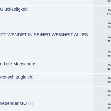
58
Glückseligkeit
0 
177
0 
74
TT WENDET IN SEINER WEISHEIT ALLES
0 
57
0 
58
 und die Menschen*
0 
60
ensch zugleich!
0 
56
0 
58
h liebender GOTT!
0 
61