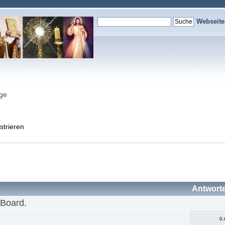
Webseit
nge
strieren
Antwort
 Board.
0 