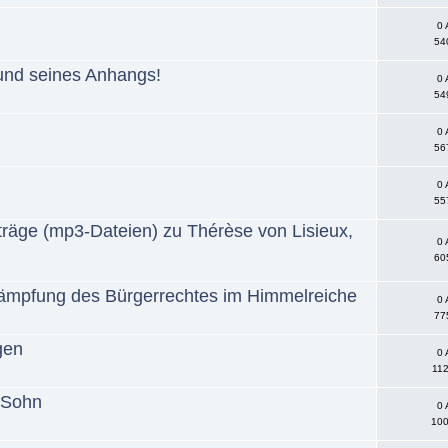
0 
54
 und seines Anhangs!
0 
54
0 
56
0 
55
träge (mp3-Dateien) zu Thérèse von Lisieux,
0 
60
rkämpfung des Bürgerrechtes im Himmelreiche
0 
77
gen
0 
112
e Sohn
0 
100