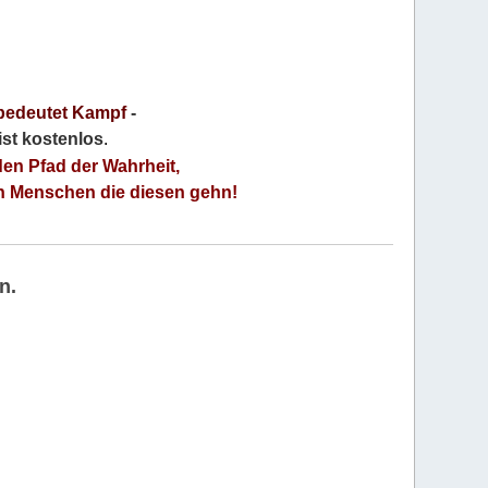
bedeutet Kampf
-
 ist kostenlos
.
den Pfad der Wahrheit,
an Menschen die diesen gehn!
n.