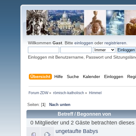
Willkommen
Gast
. Bitte
einloggen
oder
registrieren
.
Einloggen mit Benutzername, Passwort und Sitzungslä
Übersicht
Hilfe
Suche
Kalender
Einloggen
Regi
Forum ZDW
»
römisch-katholisch
»
Himmel
Seiten: [
1
]
Nach unten
Betreff
/
Begonnen von
0 Mitglieder und 2 Gäste betrachten dieses
ungetaufte Babys