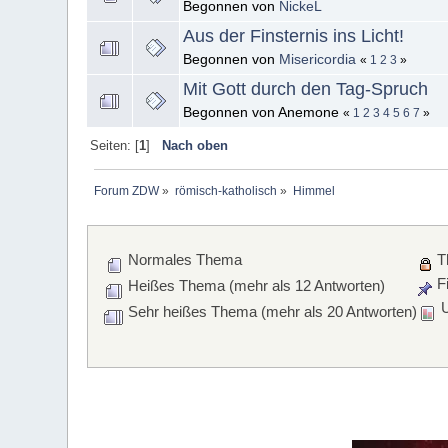
Begonnen von
NickeL
Aus der Finsternis ins Licht!
Begonnen von
Misericordia
«
1
2
3
»
Mit Gott durch den Tag-Spruch
Begonnen von Anemone
«
1
2
3
4
5
6
7
»
Seiten: [
1
]
Nach oben
Forum ZDW
»
römisch-katholisch
»
Himmel
Normales Thema
T
Fi
Heißes Thema (mehr als 12 Antworten)
U
Sehr heißes Thema (mehr als 20 Antworten)