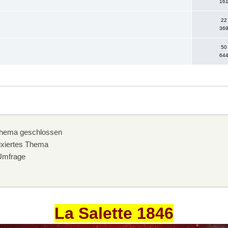
161
22
369
50
644
hema geschlossen
xiertes Thema
mfrage
La Salette 1846