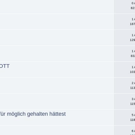
0 
82
1 
187
1 
129
1 
83
GOTT
1 
103
2 
113
3 
115
für möglich gehalten hättest
5 
118
6 