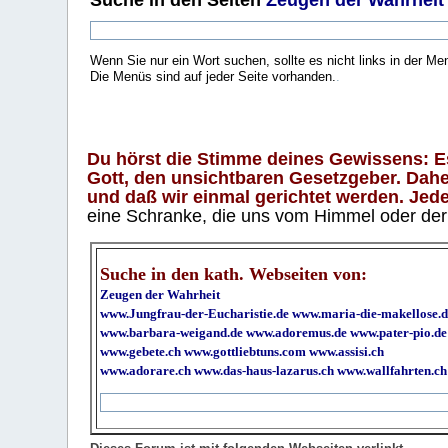
Suche
in den Seiten
Zeugen der Wahrheit
Wenn Sie nur ein Wort suchen, sollte es nicht links in der Me
Die Menüs sind auf jeder Seite vorhanden.
.
Du hörst die Stimme deines Gewissens: Es 
Gott, den unsichtbaren Gesetzgeber. Daher
und daß wir einmal gerichtet werden. Jeder
eine Schranke, die uns vom Himmel oder der H
Suche in den kath. Webseiten von:
Zeugen der Wahrheit
www.Jungfrau-der-Eucharistie.de
www.maria-die-makellose.d
www.barbara-weigand.de
www.adoremus.de
www.pater-pio.de
www.gebete.ch
www.gottliebtuns.com
www.assisi.ch
www.adorare.ch
www.das-haus-lazarus.ch
www.wallfahrten.ch