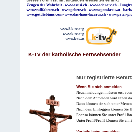
Dieses Forum ist mit folgenden Webseiten verlinkt
Zeugen der Wahrheit
-
www.assisi.ch
-
www.adorare.ch
-
Jungfra
www.wallfahrten.ch
-
www.gebete.ch
-
www.segenskreis.at
-
barb
www.gottliebtuns.com
-
www.das-haus-lazarus.ch
-
www.pater-pi
www3.k-tv.org
www.k-tv.org
www.k-tv.at
K-TV der katholische Fernsehsender
Nur registrierte Ben
Wenn Sie sich anmelden
Neuanmeldungen müssen erst vom 
Nach dem Anmelden wird Ihnen das
Dann können sie sich unter Membe
Nach dem Einloggen können Sie Ihr
Ebenso können Sie unter Profil Ihr
Unter Profil/Profil können Sie ein
Vorteile beim anmelden