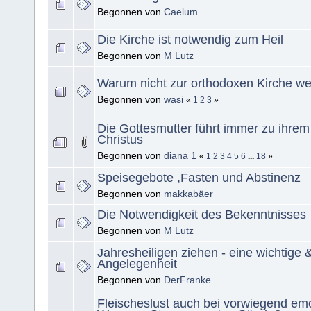
Begonnen von
Caelum
Die Kirche ist notwendig zum Heil
Begonnen von
M Lutz
Warum nicht zur orthodoxen Kirche w
Begonnen von
wasi
«
1
2
3
»
Die Gottesmutter führt immer zu ihre
Christus
Begonnen von
diana 1
«
1
2
3
4
5
6
...
18
»
Speisegebote ,Fasten und Abstinenz
Begonnen von
makkabäer
Die Notwendigkeit des Bekenntnisses
Begonnen von
M Lutz
Jahresheiligen ziehen - eine wichtige 
Angelegenheit
Begonnen von
DerFranke
Fleischeslust auch bei vorwiegend emo