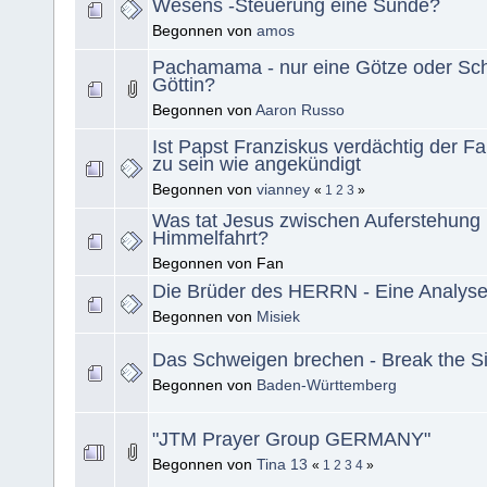
Wesens -Steuerung eine Sünde?
Begonnen von
amos
Pachamama - nur eine Götze oder Sc
Göttin?
Begonnen von
Aaron Russo
Ist Papst Franziskus verdächtig der F
zu sein wie angekündigt
Begonnen von
vianney
«
1
2
3
»
Was tat Jesus zwischen Auferstehung
Himmelfahrt?
Begonnen von Fan
Die Brüder des HERRN - Eine Analyse
Begonnen von
Misiek
Das Schweigen brechen - Break the S
Begonnen von
Baden-Württemberg
"JTM Prayer Group GERMANY"
Begonnen von
Tina 13
«
1
2
3
4
»