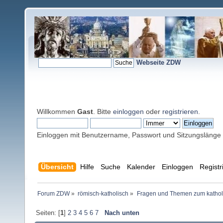
Webseite ZDW
Willkommen
Gast
. Bitte
einloggen
oder
registrieren
.
Einloggen mit Benutzername, Passwort und Sitzungslänge
Übersicht
Hilfe
Suche
Kalender
Einloggen
Registr
Forum ZDW
»
römisch-katholisch
»
Fragen und Themen zum kathol
Seiten: [
1
]
2
3
4
5
6
7
Nach unten