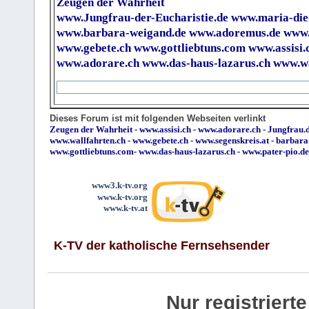
Zeugen der Wahrheit
www.Jungfrau-der-Eucharistie.de
www.maria-die
www.barbara-weigand.de
www.adoremus.de
www.
www.gebete.ch
www.gottliebtuns.com
www.assisi.
www.adorare.ch
www.das-haus-lazarus.ch
www.wa
Dieses Forum ist mit folgenden Webseiten verlinkt
Zeugen der Wahrheit
-
www.assisi.ch
-
www.adorare.ch
-
Jungfrau.d
www.wallfahrten.ch
-
www.gebete.ch
-
www.segenskreis.at
-
barbara
www.gottliebtuns.com
-
www.das-haus-lazarus.ch
-
www.pater-pio.de
www3.k-tv.org
www.k-tv.org
www.k-tv.at
K-TV der katholische Fernsehsender
Nur registrier