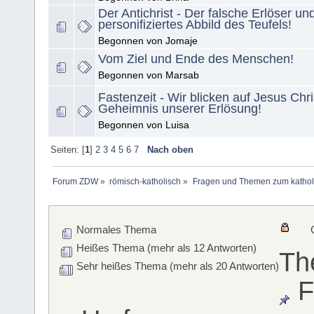
Der Antichrist - Der falsche Erlöser un
personifiziertes Abbild des Teufels!
Begonnen von Jomaje
Vom Ziel und Ende des Menschen!
Begonnen von Marsab
Fastenzeit - Wir blicken auf Jesus Chr
Geheimnis unserer Erlösung!
Begonnen von Luisa
Seiten: [
1
]
2
3
4
5
6
7
Nach oben
Forum ZDW
»
römisch-katholisch
»
Fragen und Themen zum kathol
Normales Thema
Heißes Thema (mehr als 12 Antworten)
Th
Sehr heißes Thema (mehr als 20 Antworten)
F