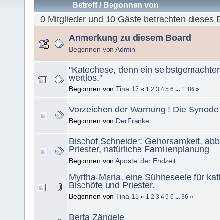
Betreff
/
Begonnen von
0 Mitglieder und 10 Gäste betrachten dieses 
Anmerkung zu diesem Board
Begonnen von
Admin
"Katechese, denn ein selbstgemachter
wertlos."
Begonnen von
Tina 13
«
1
2
3
4
5
6
...
1186
»
Vorzeichen der Warnung ! Die Synode
Begonnen von
DerFranke
Bischof Schneider: Gehorsamkeit, ab
Priester, natürliche Familienplanung
Begonnen von
Apostel der Endzeit
Myrtha-Maria, eine Sühneseele für kat
Bischöfe und Priester.
Begonnen von
Tina 13
«
1
2
3
4
5
6
...
36
»
Berta Zängele