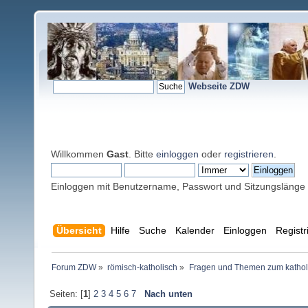
Webseite ZDW
Willkommen
Gast
. Bitte
einloggen
oder
registrieren
.
Einloggen mit Benutzername, Passwort und Sitzungslänge
Übersicht
Hilfe
Suche
Kalender
Einloggen
Registr
Forum ZDW
»
römisch-katholisch
»
Fragen und Themen zum kathol
Seiten: [
1
]
2
3
4
5
6
7
Nach unten