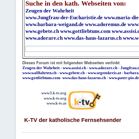
Suche in den kath. Webseiten von:
Zeugen der Wahrheit
www.Jungfrau-der-Eucharistie.de
www.maria-die
www.barbara-weigand.de
www.adoremus.de
www.
www.gebete.ch
www.gottliebtuns.com
www.assisi.
www.adorare.ch
www.das-haus-lazarus.ch
www.wa
Dieses Forum ist mit folgenden Webseiten verlinkt
Zeugen der Wahrheit
-
www.assisi.ch
-
www.adorare.ch
-
Jungfrau.d
www.wallfahrten.ch
-
www.gebete.ch
-
www.segenskreis.at
-
barbara
www.gottliebtuns.com
-
www.das-haus-lazarus.ch
-
www.pater-pio.de
www3.k-tv.org
www.k-tv.org
www.k-tv.at
K-TV der katholische Fernsehsender