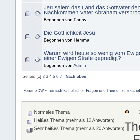
Jerusalem das Land das Gottvater de
Nachkommen Vater Abraham versproc
Begonnen von Fanny
Die Göttlichkeit Jesu
Begonnen von Hemma
Warum wird heute so wenig vom Ewig
einer Ewigen Strafe gepredigt?
Begonnen von
Admin
Seiten: [
1
]
2
3
4
5
6
7
Nach oben
Forum ZDW
»
römisch-katholisch
»
Fragen und Themen zum kathol
Normales Thema
Heißes Thema (mehr als 12 Antworten)
Th
Sehr heißes Thema (mehr als 20 Antworten)
F