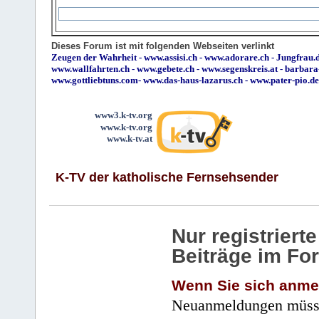
Dieses Forum ist mit folgenden Webseiten verlinkt
Zeugen der Wahrheit
-
www.assisi.ch
-
www.adorare.ch
-
Jungfrau.d
www.wallfahrten.ch
-
www.gebete.ch
-
www.segenskreis.at
-
barbara
www.gottliebtuns.com
-
www.das-haus-lazarus.ch
-
www.pater-pio.de
www3.k-tv.org
www.k-tv.org
www.k-tv.at
K-TV der katholische Fernsehsender
Nur registrier
Beiträge im Fo
Wenn Sie sich anme
Neuanmeldungen müsse