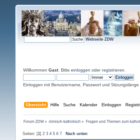
Webseite ZDW
Willkommen
Gast
. Bitte
einloggen
oder
registrieren
.
Einloggen mit Benutzername, Passwort und Sitzungslänge
Übersicht
Hilfe
Suche
Kalender
Einloggen
Registr
Forum ZDW
»
römisch-katholisch
»
Fragen und Themen zum kathol
Seiten: [
1
]
2
3
4
5
6
7
Nach unten