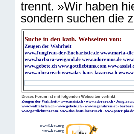
trennt. »Wir haben hi
sondern suchen die z
Suche in den kath. Webseiten von:
Zeugen der Wahrheit
www.Jungfrau-der-Eucharistie.de
www.maria-die
www.barbara-weigand.de
www.adoremus.de
www.
www.gebete.ch
www.gottliebtuns.com
www.assisi.
www.adorare.ch
www.das-haus-lazarus.ch
www.wa
Dieses Forum ist mit folgenden Webseiten verlinkt
Zeugen der Wahrheit
-
www.assisi.ch
-
www.adorare.ch
-
Jungfrau.d
www.wallfahrten.ch
-
www.gebete.ch
-
www.segenskreis.at
-
barbara
www.gottliebtuns.com
-
www.das-haus-lazarus.ch
-
www.pater-pio.de
www3.k-tv.org
www.k-tv.org