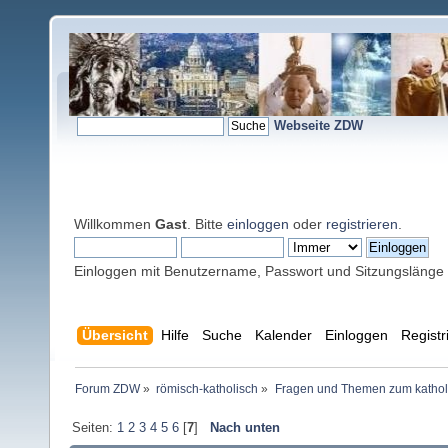
Webseite ZDW
Willkommen
Gast
. Bitte
einloggen
oder
registrieren
.
Einloggen mit Benutzername, Passwort und Sitzungslänge
Übersicht
Hilfe
Suche
Kalender
Einloggen
Registr
Forum ZDW
»
römisch-katholisch
»
Fragen und Themen zum kathol
Seiten:
1
2
3
4
5
6
[
7
]
Nach unten