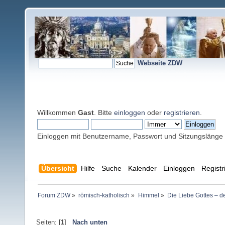
Webseite ZDW
Willkommen
Gast
. Bitte
einloggen
oder
registrieren
.
Einloggen mit Benutzername, Passwort und Sitzungslänge
Übersicht
Hilfe
Suche
Kalender
Einloggen
Registr
Forum ZDW
»
römisch-katholisch
»
Himmel
»
Die Liebe Gottes – d
Seiten: [
1
]
Nach unten