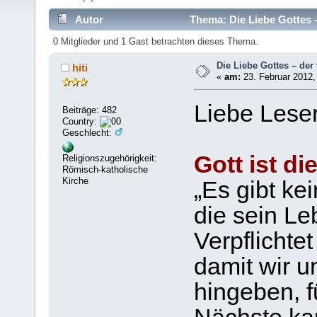
Autor
Thema: Die Liebe Gottes 
0 Mitglieder und 1 Gast betrachten dieses Thema.
Die Liebe Gottes – der
hiti
«
am:
23. Februar 2012,
Liebe Leser
Beiträge: 482
Country:
Geschlecht:
Gott ist di
Religionszugehörigkeit:
Römisch-katholische
Kirche
„Es gibt ke
die sein Le
Verpflichte
damit wir u
hingeben, f