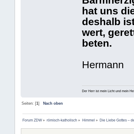
Barmherzi
hat uns d
deshalb i
wert, gere
beten.
Hermann
Der Herr ist mein Licht und mein Hei
Seiten: [
1
]
Nach oben
Forum ZDW
»
römisch-katholisch
»
Himmel
»
Die Liebe Gottes – d