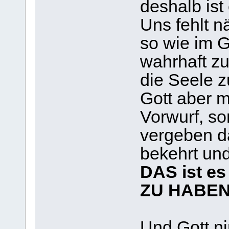
deshalb ist
Uns fehlt n
so wie im G
wahrhaft z
die Seele z
Gott aber 
Vorwurf, so
vergeben da
bekehrt und
DAS ist es
ZU HABEN
Und Gott ni