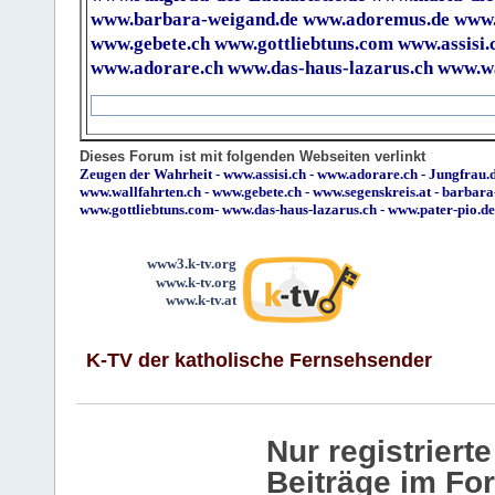
www.barbara-weigand.de
www.adoremus.de
www.
www.gebete.ch
www.gottliebtuns.com
www.assisi.
www.adorare.ch
www.das-haus-lazarus.ch
www.wa
Dieses Forum ist mit folgenden Webseiten verlinkt
Zeugen der Wahrheit
-
www.assisi.ch
-
www.adorare.ch
-
Jungfrau.d
www.wallfahrten.ch
-
www.gebete.ch
-
www.segenskreis.at
-
barbara
www.gottliebtuns.com
-
www.das-haus-lazarus.ch
-
www.pater-pio.de
www3.k-tv.org
www.k-tv.org
www.k-tv.at
K-TV der katholische Fernsehsender
Nur registrier
Beiträge im Fo