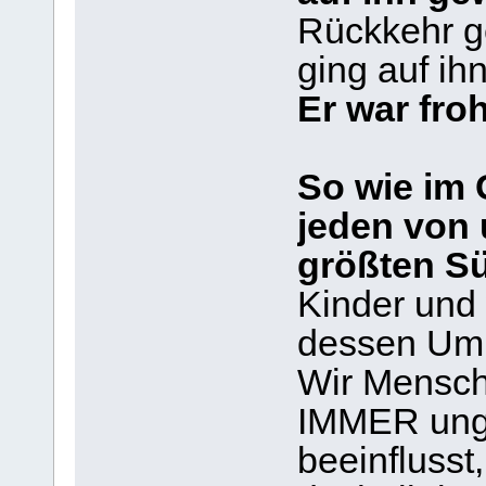
Rückkehr ge
ging auf ih
Er war fro
So wie im 
jeden von 
größten S
Kinder und 
dessen Umke
Wir Mensche
IMMER unge
beeinflusst