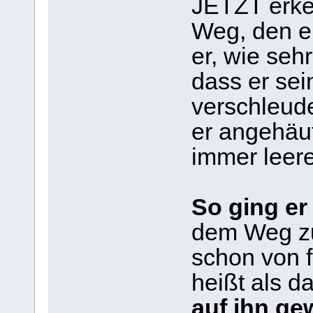
JETZT erke
Weg, den er
er, wie seh
dass er sei
verschleud
er angehäuf
immer leere
So ging er 
dem Weg zu
schon von f
heißt als d
auf ihn ge