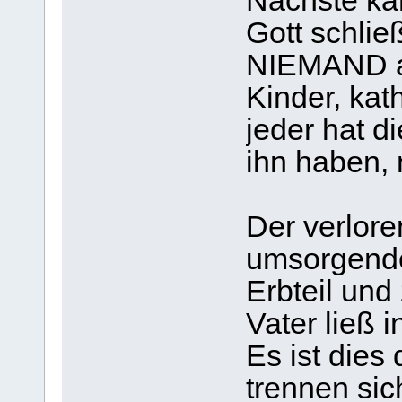
Nächste ka
Gott schlie
NIEMAND au
Kinder, kath
jeder hat d
ihn haben, 
Der verlore
umsorgende
Erbteil und
Vater ließ 
Es ist dies 
trennen si