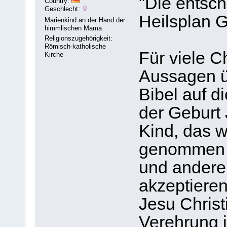
"Die entsc
Country:
Geschlecht:
Heilsplan G
Marienkind an der Hand der
himmlischen Mama
Religionszugehörigkeit:
Römisch-katholische
Für viele C
Kirche
Aussagen üb
Bibel auf d
der Geburt 
Kind, das 
genommen a
und andere
akzeptieren
Jesu Christ
Verehrung i