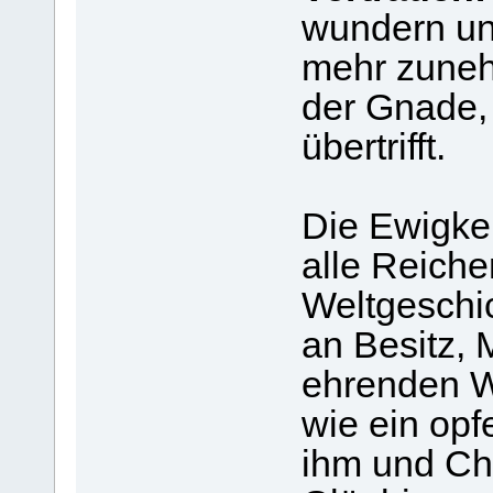
wundern un
mehr zune
der Gnade, 
übertrifft.
Die Ewigkei
alle Reich
Weltgeschi
an Besitz, 
ehrenden W
wie ein opf
ihm und Chr