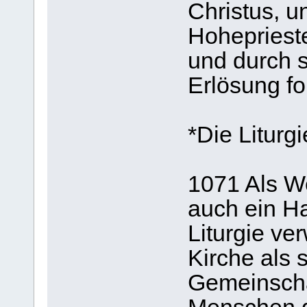
Christus, u
Hohepriester
und durch 
Erlösung for
*Die Liturg
1071 Als Wer
auch ein Ha
Liturgie ve
Kirche als 
Gemeinscha