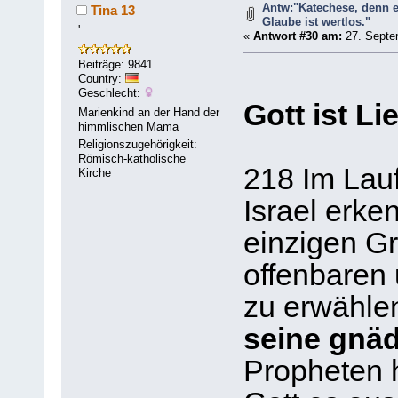
Antw:"Katechese, denn e
Tina 13
Glaube ist wertlos."
'
«
Antwort #30 am:
27. Septe
Beiträge: 9841
Country:
Geschlecht:
Gott ist Li
Marienkind an der Hand der
himmlischen Mama
Religionszugehörigkeit:
Römisch-katholische
218 Im Lau
Kirche
Israel erke
einzigen Gr
offenbaren 
zu erwählen
seine gnäd
Propheten h