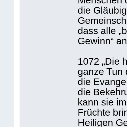
Menschen d
die Gläubi
Gemeinschaf
dass alle „
Gewinn“ an 
1072 „Die he
ganze Tun d
die Evangel
die Bekehr
kann sie im
Früchte br
Heiligen Ge