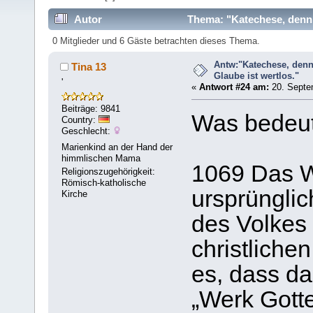
Autor
Thema: "Katechese, denn 
0 Mitglieder und 6 Gäste betrachten dieses Thema.
Antw:"Katechese, denn
Tina 13
Glaube ist wertlos."
'
«
Antwort #24 am:
20. Septe
Beiträge: 9841
Was bedeute
Country:
Geschlecht:
Marienkind an der Hand der
himmlischen Mama
1069 Das Wo
Religionszugehörigkeit:
Römisch-katholische
ursprünglic
Kirche
des Volkes 
christliche
es, dass da
„Werk Gotte