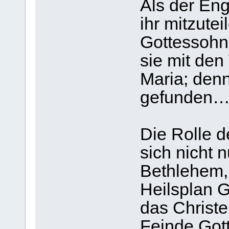
Als der Eng
ihr mitzutei
Gottessohne
sie mit den
Maria; denn
gefunden…“
Die Rolle d
sich nicht n
Bethlehem, 
Heilsplan G
das Christ
Feinde Gott