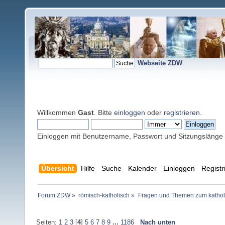
Webseite ZDW
Willkommen
Gast
. Bitte
einloggen
oder
registrieren
.
Einloggen mit Benutzername, Passwort und Sitzungslänge
Übersicht
Hilfe
Suche
Kalender
Einloggen
Registr
Forum ZDW
»
römisch-katholisch
»
Fragen und Themen zum kathol
Seiten:
1
2
3
[
4
]
5
6
7
8
9
...
1186
Nach unten