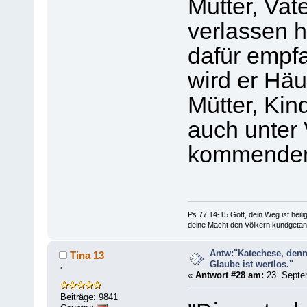
Mutter, Vat
verlassen h
dafür empfa
wird er Häu
Mütter, Kin
auch unter 
kommenden
Ps 77,14-15 Gott, dein Weg ist heilig
deine Macht den Völkern kundgetan
Antw:"Katechese, denn
Tina 13
Glaube ist wertlos."
'
«
Antwort #28 am:
23. Septe
Beiträge: 9841