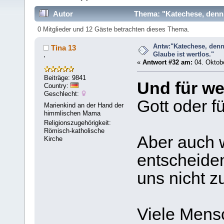
Autor
Thema: "Katechese, denn e
0 Mitglieder und 12 Gäste betrachten dieses Thema.
Antw:"Katechese, denn
Tina 13
Glaube ist wertlos."
'
«
Antwort #32 am:
04. Oktobe
Beiträge: 9841
Und für we
Country:
Geschlecht:
Gott oder f
Marienkind an der Hand der
himmlischen Mama
Religionszugehörigkeit:
Römisch-katholische
Aber auch w
Kirche
entscheiden
uns nicht 
Viele Mens