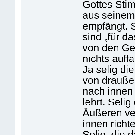
Gottes Sti
aus seinem
empfängt. S
sind „für da
von den Ge
nichts auff
Ja selig di
von draußen
nach innen
lehrt. Seli
Äußeren ver
innen richt
Selig, die 