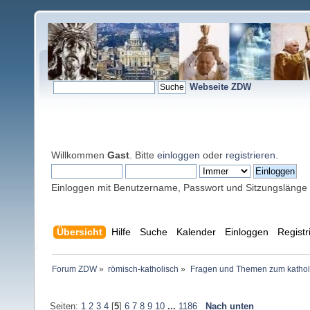
Webseite ZDW
Willkommen
Gast
. Bitte
einloggen
oder
registrieren
.
Einloggen mit Benutzername, Passwort und Sitzungslänge
Übersicht
Hilfe
Suche
Kalender
Einloggen
Registr
Forum ZDW
»
römisch-katholisch
»
Fragen und Themen zum kathol
Seiten:
1
2
3
4
[
5
]
6
7
8
9
10
...
1186
Nach unten