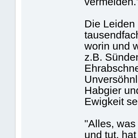
vermeiden.
Die Leiden
tausendfac
worin und w
z.B. Sünde
Ehrabschne
Unversöhnli
Habgier un
Ewigkeit se
"Alles, was
und tut, ha