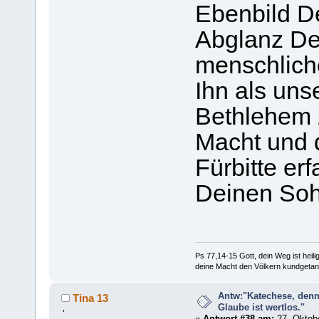
Ebenbild D
Abglanz Dei
menschlich
Ihn als uns
Bethlehem 
Macht und d
Fürbitte er
Deinen Soh
Ps 77,14-15 Gott, dein Weg ist heilig
deine Macht den Völkern kundgetan
Antw:"Katechese, denn
Tina 13
Glaube ist wertlos."
'
«
Antwort #38 am:
27. Oktobe