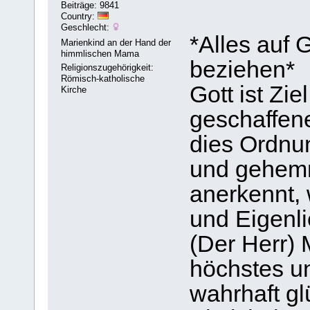
Beiträge: 9841
Country:
Geschlecht:
*Alles auf G
Marienkind an der Hand der
himmlischen Mama
beziehen*
Religionszugehörigkeit:
Römisch-katholische
Gott ist Zie
Kirche
geschaffen
dies Ordnun
und gehemm
anerkennt, 
und Eigenli
(Der Herr) 
höchstes un
wahrhaft glü