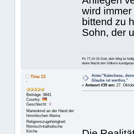
Anliegen ve
wird immer 
bittend zu h
Sohn, der un
Ps 77,14-15 Gott, dein Weg ist heilig
deine Macht den Völkern kundgetan
Antw:"Katechese, denn
Tina 13
Glaube ist wertlos."
'
«
Antwort #39 am:
27. Oktobe
Beiträge: 9841
Country:
Geschlecht:
Marienkind an der Hand der
himmlischen Mama
Religionszugehörigkeit:
Römisch-katholische
Die Realitä
Kirche