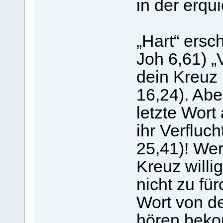
in der erq
„Hart“ ersch
Joh 6,61) „
dein Kreuz 
16,24). Abe
letzte Wort
ihr Verfluc
25,41)! Wer
Kreuz willi
nicht zu fü
Wort von d
hören beko