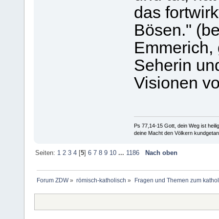
das fortwir
Bösen." (be
Emmerich, 
Seherin und
Visionen v
Ps 77,14-15 Gott, dein Weg ist heilig
deine Macht den Völkern kundgetan
Seiten:
1
2
3
4
[
5
]
6
7
8
9
10
...
1186
Nach oben
Forum ZDW
»
römisch-katholisch
»
Fragen und Themen zum kathol