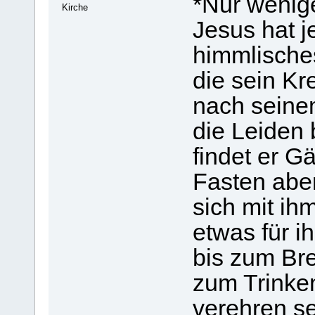
*Nur wenige
Kirche
Jesus hat je
himmlisches
die sein Kr
nach seine
die Leiden
findet er G
Fasten aber
sich mit ih
etwas für i
bis zum Br
zum Trinke
verehren se