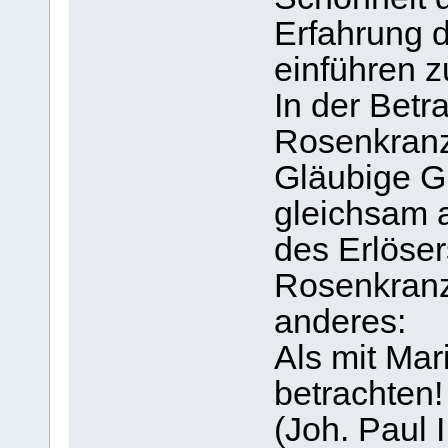
Erfahrung d
einführen z
In der Betr
Rosenkranz
Gläubige Gn
gleichsam 
des Erlöser
Rosenkranz 
anderes:
Als mit Mari
betrachten!
(Joh. Paul I