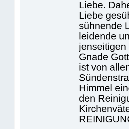
Liebe. Dah
Liebe gesü
sühnende L
leidende u
jenseitigen
Gnade Gotte
ist von all
Sündenstraf
Himmel ein
den Reinigu
Kirchenvä
REINIGUN