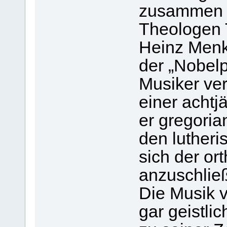
zusammen m
Theologen 
Heinz Menk
der „Nobelp
Musiker ver
einer achtj
er gregori
den lutheri
sich der or
anzuschlie
Die Musik v
gar geistli