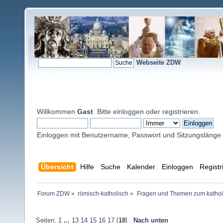
Webseite ZDW
Willkommen
Gast
. Bitte
einloggen
oder
registrieren
.
Einloggen mit Benutzername, Passwort und Sitzungslänge
Übersicht
Hilfe
Suche
Kalender
Einloggen
Registr
Forum ZDW
»
römisch-katholisch
»
Fragen und Themen zum kathol
Seiten:
1
...
13
14
15
16
17
[
18
]
Nach unten