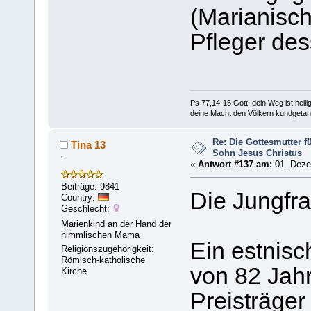
(Marianisc
Pfleger de
Ps 77,14-15 Gott, dein Weg ist heilig
deine Macht den Völkern kundgetan
Re: Die Gottesmutter f
Tina 13
Sohn Jesus Christus
'
«
Antwort #137 am:
01. Deze
Beiträge: 9841
Die Jungfr
Country:
Geschlecht:
Marienkind an der Hand der
himmlischen Mama
Ein estnis
Religionszugehörigkeit:
Römisch-katholische
von 82 Jahr
Kirche
Preisträger