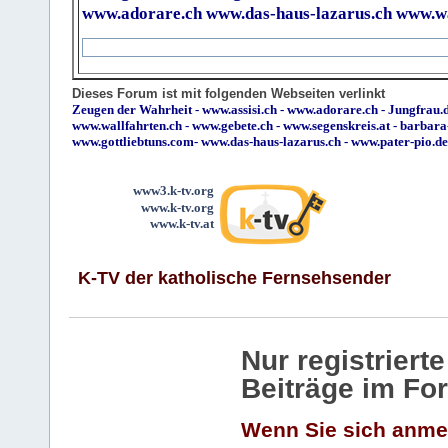
www.adorare.ch
www.das-haus-lazarus.ch
www.wa
Dieses Forum ist mit folgenden Webseiten verlinkt
Zeugen der Wahrheit
-
www.assisi.ch
-
www.adorare.ch
-
Jungfrau.d
www.wallfahrten.ch
-
www.gebete.ch
-
www.segenskreis.at
-
barbara
www.gottliebtuns.com
-
www.das-haus-lazarus.ch
-
www.pater-pio.de
www3.k-tv.org
www.k-tv.org
www.k-tv.at
K-TV der katholische Fernsehsender
Nur registrier
Beiträge im Fo
Wenn Sie sich anme