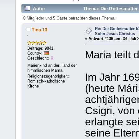
Autor
Thema: Die Gottesmutter 
0 Mitglieder und 5 Gäste betrachten dieses Thema.
Re: Die Gottesmutter f
Tina 13
Sohn Jesus Christus
'
«
Antwort #136 am:
04. Juli 
Beiträge: 9841
Maria teilt
Country:
Geschlecht:
Marienkind an der Hand der
himmlischen Mama
Im Jahr 16
Religionszugehörigkeit:
Römisch-katholische
(heute Mári
Kirche
achtjährige
Csigri, von
erlangte se
seine Elter