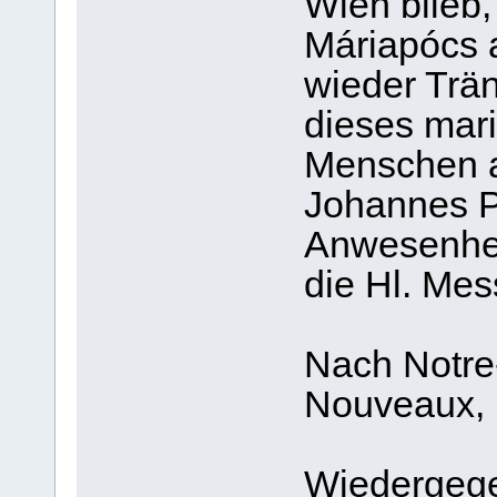
Wien blieb,
Máriapócs 
wieder Trä
dieses mar
Menschen a
Johannes Pa
Anwesenhe
die Hl. Mes
Nach Notr
Nouveaux,
Wiedergege