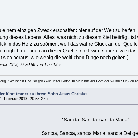
 einem einzigen Zweck erschaffen: hier auf der Welt zu helfen, G
g dieses Lebens. Alles, was nicht zu diesem Ziel beiträgt, ist v
ck in das Herz zu strömen, weil das wahre Glück an der Quell
o möglich nur noch an dieser Quelle trinkt, wird spüren, wie d
t sich heraus, wie wenig die weltlichen Dinge noch gelten.)
ruar 2013, 22:20:50 von Tina 13
»
eilig. / Wo ist ein Gott, so groß wie unser Gott? Du allein bist der Gott, der Wunder tut, / d
ter führt immer zu ihrem Sohn Jesus Christus
. Februar 2013, 20:54:27 »
"Sancta, Sancta, sancta Maria"
Sancta, Sancta, sancta Maria, sancta Dei gen