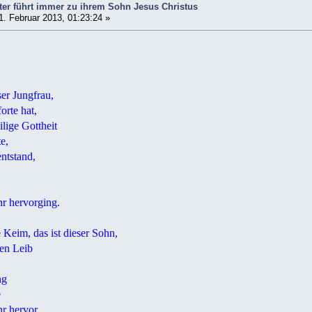
ter führt immer zu ihrem Sohn Jesus Christus
. Februar 2013, 01:23:24 »
ser Jungfrau,
orte hat,
ilige Gottheit
e,
entstand,
hr hervorging.
 Keim, das ist dieser Sohn,
en Leib
ng
e
r hervor.