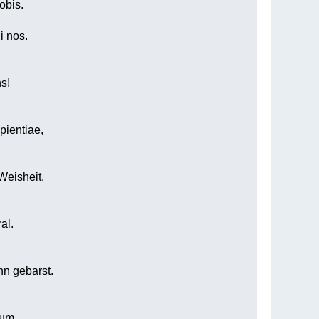
obis.
i nos.
ns!
pientiae,
 Weisheit.
al.
hn gebarst.
rum.