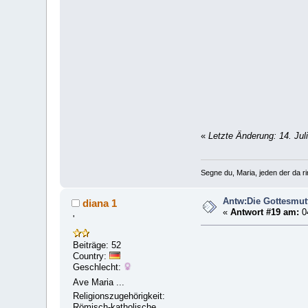
«
Letzte Änderung: 14. Jul
Segne du, Maria, jeden der da rin
Antw:Die Gottesmut
diana 1
«
Antwort #19 am:
04
'
Beiträge: 52
Country:
Geschlecht:
Ave Maria ...
Religionszugehörigkeit:
Römisch-katholische