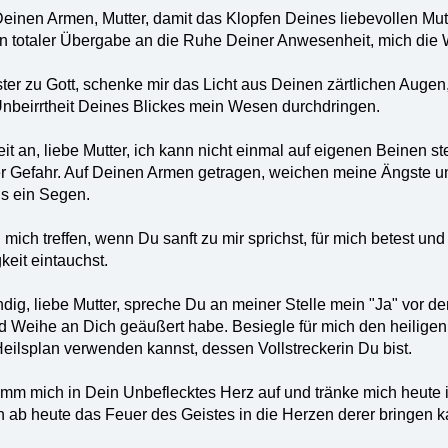
einen Armen, Mutter, damit das Klopfen Deines liebevollen Mu
, in totaler Übergabe an die Ruhe Deiner Anwesenheit, mich die 
r zu Gott, schenke mir das Licht aus Deinen zärtlichen Augen, 
Unbeirrtheit Deines Blickes mein Wesen durchdringen.
t an, liebe Mutter, ich kann nicht einmal auf eigenen Beinen st
ler Gefahr. Auf Deinen Armen getragen, weichen meine Ängste un
s ein Segen.
 mich treffen, wenn Du sanft zu mir sprichst, für mich betest u
keit eintauchst.
dig, liebe Mutter, spreche Du an meiner Stelle mein "Ja" vor de
 Weihe an Dich geäußert habe. Besiegle für mich den heiligen 
eilsplan verwenden kannst, dessen Vollstreckerin Du bist.
mm mich in Dein Unbeflecktes Herz auf und tränke mich heute 
ich ab heute das Feuer des Geistes in die Herzen derer bringen 