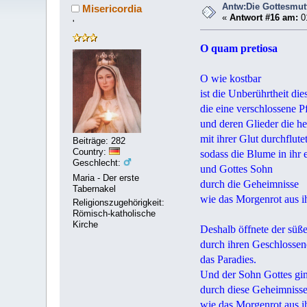
Antw:Die Gottesmut
Misericordia
«
Antwort #16 am:
01
'
O quam pretiosa
O wie kostbar
ist die Unberührtheit die
die eine verschlossene Pf
und deren Glieder die he
mit ihrer Glut durchflutet
Beiträge: 282
Country:
sodass die Blume in ihr 
Geschlecht:
und Gottes Sohn
Maria - Der erste
durch die Geheimnisse
Tabernakel
wie das Morgenrot aus i
Religionszugehörigkeit:
Römisch-katholische
Kirche
Deshalb öffnete der süße
durch ihren Geschlossen
das Paradies.
Und der Sohn Gottes gi
durch diese Geheimniss
wie das Morgenrot aus ih