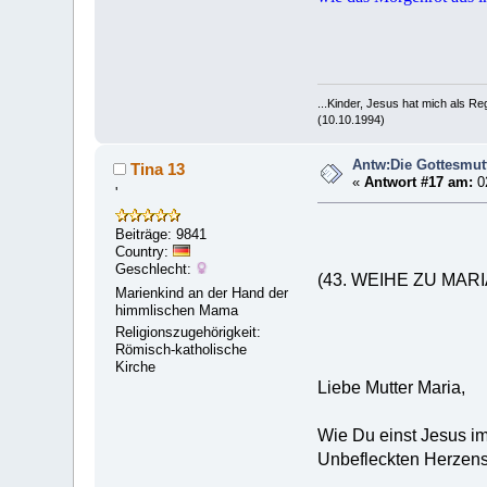
...Kinder, Jesus hat mich als R
(10.10.1994)
Antw:Die Gottesmut
Tina 13
«
Antwort #17 am:
02
'
Beiträge: 9841
Country:
Geschlecht:
(43. WEIHE ZU MARIÄ
Marienkind an der Hand der
himmlischen Mama
Religionszugehörigkeit:
Römisch-katholische
Kirche
Liebe Mutter Ma
Wie Du einst Jesus im
Unbefleckten Herzens