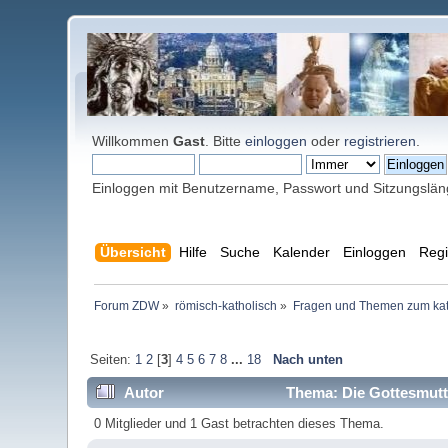
Willkommen
Gast
. Bitte
einloggen
oder
registrieren
.
Einloggen mit Benutzername, Passwort und Sitzungslä
Übersicht
Hilfe
Suche
Kalender
Einloggen
Regi
Forum ZDW
»
römisch-katholisch
»
Fragen und Themen zum kat
Seiten:
1
2
[
3
]
4
5
6
7
8
...
18
Nach unten
Autor
Thema: Die Gottesmutte
0 Mitglieder und 1 Gast betrachten dieses Thema.