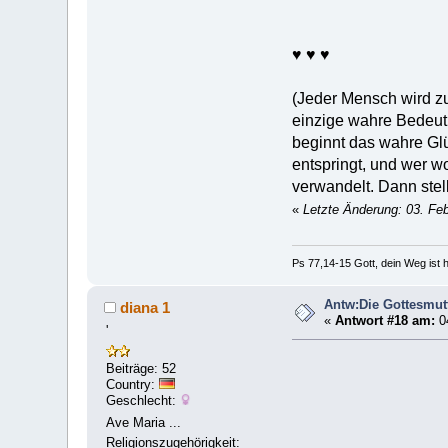
♥ ♥ ♥
(Jeder Mensch wird zu
einzige wahre Bedeutun
beginnt das wahre Glü
entspringt, und wer w
verwandelt. Dann stell
«
Letzte Änderung: 03. Feb
Ps 77,14-15 Gott, dein Weg ist h
Antw:Die Gottesmut
diana 1
«
Antwort #18 am:
04
'
Beiträge: 52
Country:
Geschlecht:
Ave Maria ...
Religionszugehörigkeit: