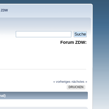
e ZDW
Forum ZDW:
« vorheriges
nächstes »
DRUCKEN
mal)