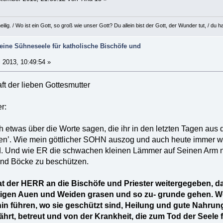
eilig. / Wo ist ein Gott, so groß wie unser Gott? Du allein bist der Gott, der Wunder tut, / d
eine Sühneseele für katholische Bischöfe und
i 2013, 10:49:54 »
ft der lieben Gottesmutter
r:
 etwas über die Worte sagen, die ihr in den letzten Tagen aus d
ten’. Wie mein göttlicher SOHN auszog und auch heute immer wi
ind. Und wie ER die schwachen kleinen Lämmer auf Seinen Arm n
nd Böcke zu beschützen.
hat der HERR an die Bischöfe und Priester weitergegeben, d
ftigen Auen und Weiden grasen und so zu- grunde gehen. Wo
hin führen, wo sie geschützt sind, Heilung und gute Nahru
hrt, betreut und von der Krankheit, die zum Tod der Seele f