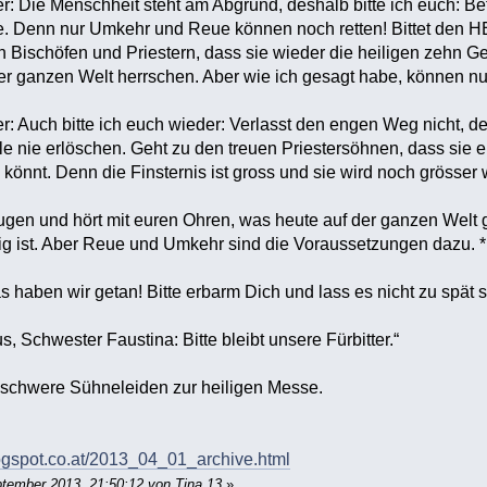
r: Die Menschheit steht am Abgrund, deshalb bitte ich euch: Be
be. Denn nur Umkehr und Reue können noch retten! Bittet den
 Bischöfen und Priestern, dass sie wieder die heiligen zehn Ge
er ganzen Welt herrschen. Aber wie ich gesagt habe, können n
r: Auch bitte ich euch wieder: Verlasst den engen Weg nicht, de
ele nie erlöschen. Geht zu den treuen Priestersöhnen, dass sie 
n könnt. Denn die Finsternis ist gross und sie wird noch grösser
Augen und hört mit euren Ohren, was heute auf der ganzen Welt g
g ist. Aber Reue und Umkehr sind die Voraussetzungen dazu.
 haben wir getan! Bitte erbarm Dich und lass es nicht zu spät s
s, Schwester Faustina: Bitte bleibt unsere Fürbitter.“
 schwere Sühneleiden zur heiligen Messe.
logspot.co.at/2013_04_01_archive.html
ptember 2013, 21:50:12 von Tina 13
»