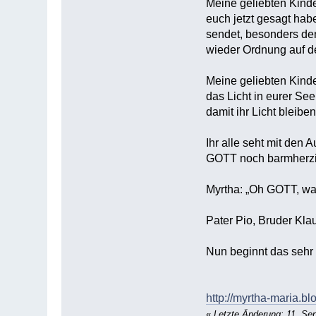
Meine geliebten Kinde
euch jetzt gesagt ha
sendet, besonders den
wieder Ordnung auf d
Meine geliebten Kinde
das Licht in eurer Se
damit ihr Licht bleibe
Ihr alle seht mit den 
GOTT noch barmherzi
Myrtha: „Oh GOTT, was
Pater Pio, Bruder Klau
Nun beginnt das sehr
http://myrtha-maria.b
«
Letzte Änderung: 11. Se