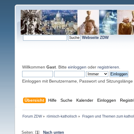
Webseite ZDW
Willkommen
Gast
. Bitte
einloggen
oder
registrieren
.
Einloggen mit Benutzername, Passwort und Sitzungslänge
Übersicht
Hilfe
Suche
Kalender
Einloggen
Registr
Forum ZDW
»
römisch-katholisch
»
Fragen und Themen zum kathol
Seiten: [
1
]
Nach unten