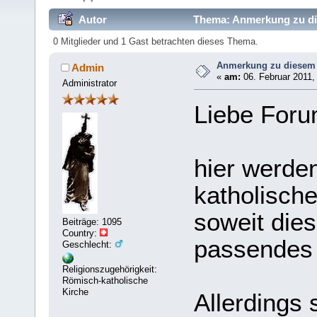
Autor
Thema: Anmerkung zu di
0 Mitglieder und 1 Gast betrachten dieses Thema.
Anmerkung zu diesem
Admin
«
am:
06. Februar 2011,
Administrator
Liebe Foru
hier werde
katholisch
soweit dies
Beiträge: 1095
Country:
passendes
Geschlecht:
Religionszugehörigkeit:
Römisch-katholische
Kirche
Allerdings