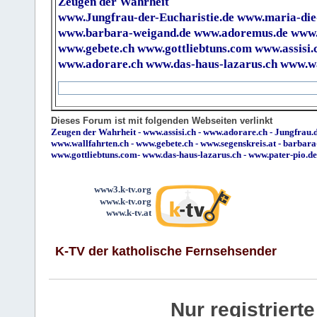
Zeugen der Wahrheit
www.Jungfrau-der-Eucharistie.de
www.maria-die
www.barbara-weigand.de
www.adoremus.de
www.
www.gebete.ch
www.gottliebtuns.com
www.assisi.
www.adorare.ch
www.das-haus-lazarus.ch
www.wa
Dieses Forum ist mit folgenden Webseiten verlinkt
Zeugen der Wahrheit
-
www.assisi.ch
-
www.adorare.ch
-
Jungfrau.d
www.wallfahrten.ch
-
www.gebete.ch
-
www.segenskreis.at
-
barbara
www.gottliebtuns.com
-
www.das-haus-lazarus.ch
-
www.pater-pio.de
www3.k-tv.org
www.k-tv.org
www.k-tv.at
K-TV der katholische Fernsehsender
Nur registrier