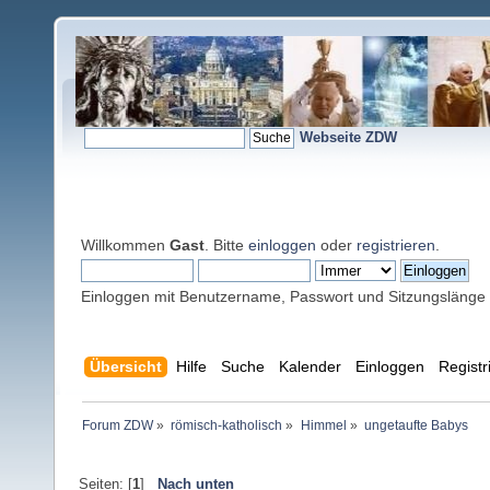
Webseite ZDW
Willkommen
Gast
. Bitte
einloggen
oder
registrieren
.
Einloggen mit Benutzername, Passwort und Sitzungslänge
Übersicht
Hilfe
Suche
Kalender
Einloggen
Registr
Forum ZDW
»
römisch-katholisch
»
Himmel
»
ungetaufte Babys
Seiten: [
1
]
Nach unten