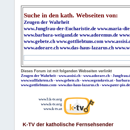
Suche in den kath. Webseiten von:
Zeugen der Wahrheit
www.Jungfrau-der-Eucharistie.de
www.maria-die
www.barbara-weigand.de
www.adoremus.de
www.
www.gebete.ch
www.gottliebtuns.com
www.assisi.
www.adorare.ch
www.das-haus-lazarus.ch
www.wa
Dieses Forum ist mit folgenden Webseiten verlinkt
Zeugen der Wahrheit
-
www.assisi.ch
-
www.adorare.ch
-
Jungfrau.d
www.wallfahrten.ch
-
www.gebete.ch
-
www.segenskreis.at
-
barbara
www.gottliebtuns.com
-
www.das-haus-lazarus.ch
-
www.pater-pio.de
www3.k-tv.org
www.k-tv.org
www.k-tv.at
K-TV der katholische Fernsehsender