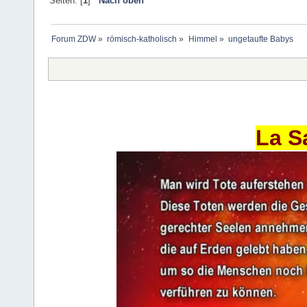
Seiten: [
1
]
Nach oben
Forum ZDW
»
römisch-katholisch
»
Himmel
»
ungetaufte Babys
La S