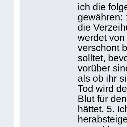
ich die fol
gewähren: 
die Verzeih
werdet von
verschont b
solltet, be
vorüber sin
als ob ihr s
Tod wird de
Blut für de
hättet. 5. 
herabsteig