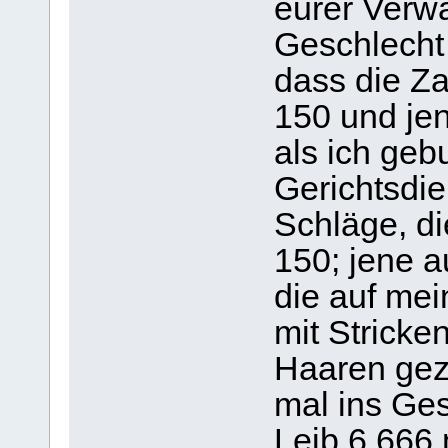
eurer Verwa
Geschlecht
dass die Za
150 und jen
als ich geb
Gerichtsdie
Schläge, di
150; jene 
die auf mei
mit Strick
Haaren gez
mal ins Ge
Leib 6.666 