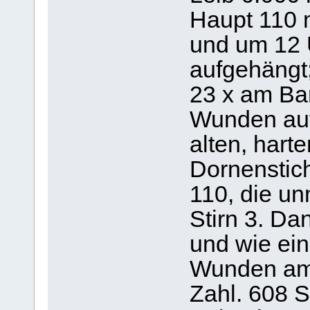
Haupt 110 
und um 12 
aufgehängt
23 x am Bar
Wunden auf
alten, hart
Dornenstic
110, die u
Stirn 3. Da
und wie ein
Wunden am 
Zahl. 608 