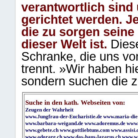
verantwortlich sind
gerichtet werden. Je
die zu sorgen seine
dieser Welt ist.
Diese
Schranke, die uns vo
trennt. »Wir haben hi
sondern suchen die z
Suche in den kath. Webseiten von:
Zeugen der Wahrheit
www.Jungfrau-der-Eucharistie.de
www.maria-die
www.barbara-weigand.de
www.adoremus.de
www.
www.gebete.ch
www.gottliebtuns.com
www.assisi.
www.adorare.ch
www.das-haus-lazarus.ch
www.wa