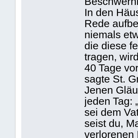
Beschwerni
In den Häus
Rede aufbew
niemals et
die diese f
tragen, wir
40 Tage vor
sagte St. G
Jenen Gläub
jeden Tag: 
sei dem Va
seist du, M
verlorenen 