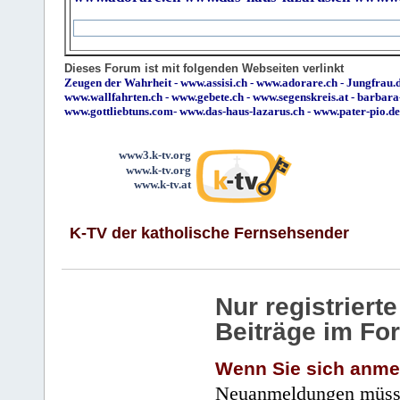
Dieses Forum ist mit folgenden Webseiten verlinkt
Zeugen der Wahrheit
-
www.assisi.ch
-
www.adorare.ch
-
Jungfrau.d
www.wallfahrten.ch
-
www.gebete.ch
-
www.segenskreis.at
-
barbara
www.gottliebtuns.com
-
www.das-haus-lazarus.ch
-
www.pater-pio.de
www3.k-tv.org
www.k-tv.org
www.k-tv.at
K-TV der katholische Fernsehsender
Nur registrier
Beiträge im Fo
Wenn Sie sich anme
Neuanmeldungen müsse