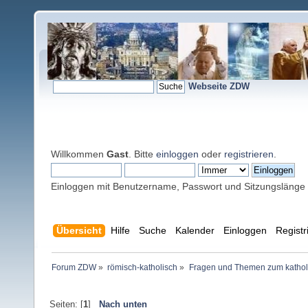
Webseite ZDW
Willkommen
Gast
. Bitte
einloggen
oder
registrieren
.
Einloggen mit Benutzername, Passwort und Sitzungslänge
Übersicht
Hilfe
Suche
Kalender
Einloggen
Registr
Forum ZDW
»
römisch-katholisch
»
Fragen und Themen zum kathol
Seiten: [
1
]
Nach unten