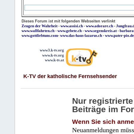
Dieses Forum ist mit folgenden Webseiten verlinkt
Zeugen der Wahrheit
-
www.assisi.ch
-
www.adorare.ch
-
Jungfrau.d
www.wallfahrten.ch
-
www.gebete.ch
-
www.segenskreis.at
-
barbara
www.gottliebtuns.com
-
www.das-haus-lazarus.ch
-
www.pater-pio.de
www3.k-tv.org
www.k-tv.org
www.k-tv.at
K-TV der katholische Fernsehsender
Nur registrier
Beiträge im Fo
Wenn Sie sich anme
Neuanmeldungen müsse