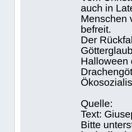
auch in Lat
Menschen v
befreit.
Der Rückfal
Götterglaub
Halloween 
Drachengöt
Ökosoziali
Quelle:
Text: Gius
Bitte unter