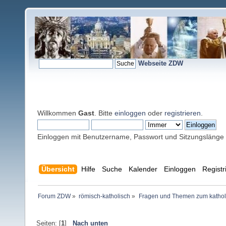
Webseite ZDW
Willkommen
Gast
. Bitte
einloggen
oder
registrieren
.
Einloggen mit Benutzername, Passwort und Sitzungslänge
Übersicht
Hilfe
Suche
Kalender
Einloggen
Registr
Forum ZDW
»
römisch-katholisch
»
Fragen und Themen zum kathol
Seiten: [
1
]
Nach unten