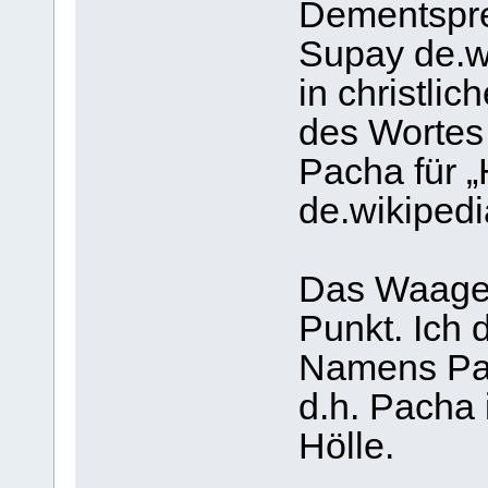
Dementspre
Supay de.w
in christli
des Wortes
Pacha für „
de.wikipedi
Das Waagerl
Punkt. Ich 
Namens Pa
d.h. Pacha 
Hölle.