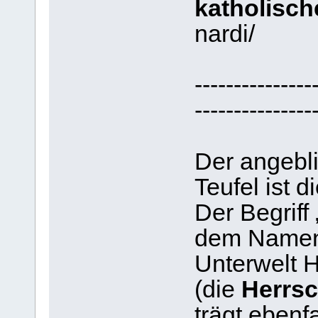
katholisch
nardi/
---------------
---------------
Der angebl
Teufel ist d
Der Begriff
dem Namen
Unterwelt H
(die
Herrsc
trägt ebenf