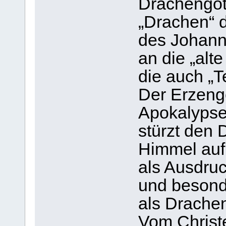
Drachengött
„Drachen“ 
des Johann
an die „alt
die auch „T
Der Erzenge
Apokalypse
stürzt den
Himmel auf 
als Ausdruc
und besond
als Drachen
Vom Christ