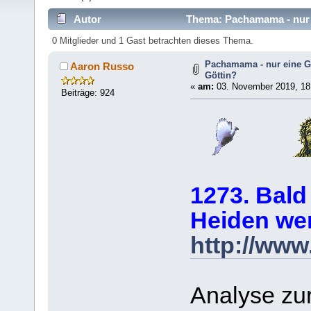
Autor
Thema: Pachamama - nur e
0 Mitglieder und 1 Gast betrachten dieses Thema.
Pachamama - nur eine G
Aaron Russo
Göttin?
«
am:
03. November 2019, 18
Beiträge: 924
1273. Bald
Heiden we
http://www
Analyse zu