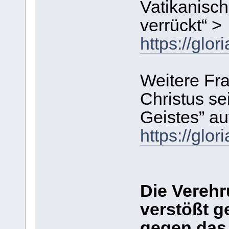
Vatikanisch
verrückt“ >
https://gl
Weitere Fr
Christus sei
Geistes” au
https://gl
Die Vereh
verstößt g
gegen das