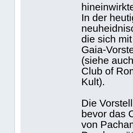
hineinwirkt
In der heut
neuheidnis
die sich mi
Gaia-Vorst
(siehe auc
Club of Ro
Kult).
Die Vorstel
bevor das C
von Pacham