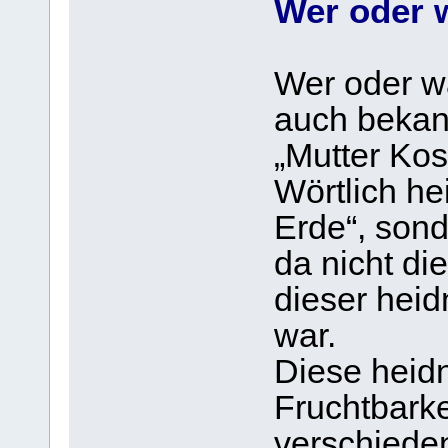
Wer oder 
Wer oder w
auch bekann
„Mutter Ko
Wörtlich h
Erde“, sond
da nicht di
dieser heid
war.
Diese heid
Fruchtbarkei
verschied