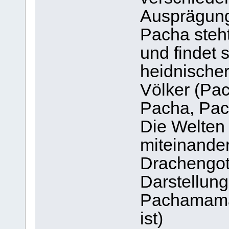
Ausprägung
Pacha steh
und findet
heidnischer
Völker (Pa
Pacha, Pac
Die Welten 
miteinande
Drachengot
Darstellung
Pachamama,
ist)