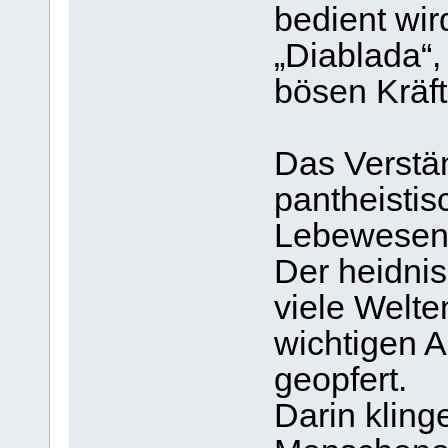
bedient wir
„Diablada“
bösen Kräft
Das Verstä
pantheistis
Lebewesen 
Der heidni
viele Welte
wichtigen 
geopfert.
Darin kling