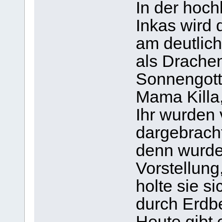
In der hoch
Inkas wir
am deutlic
als Drachen
Sonnengotte
Mama Killa,
Ihr wurden 
dargebrach
denn wurde 
Vorstellung
holte sie si
durch Erdb
Heute gibt 