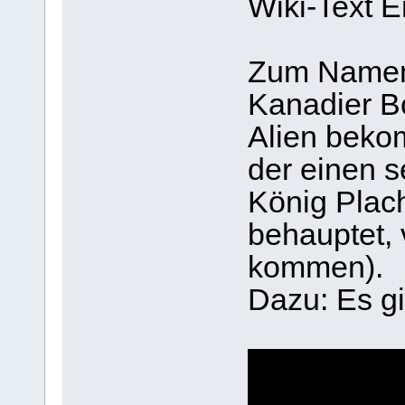
Wiki-Text E
Zum Namen f
Kanadier B
Alien beko
der einen 
König Plach
behauptet,
kommen).
Dazu: Es gi