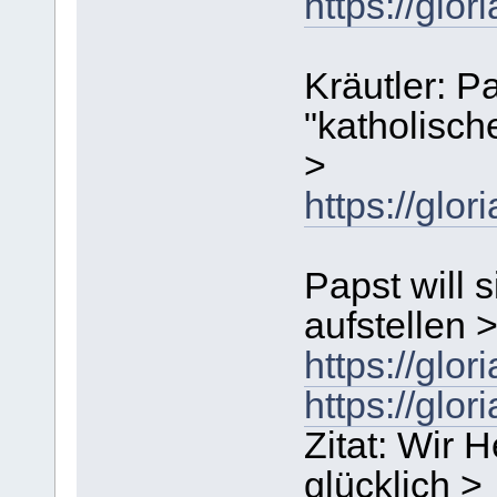
https://gl
Kräutler: 
"katholische
>
https://g
Papst will 
aufstellen 
https://gl
https://gl
Zitat: Wir 
glücklich >