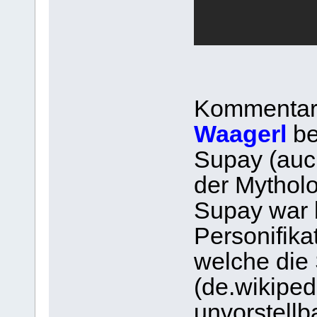
Kommentar
Waagerl
be
Supay (auc
der Mytholo
Supay war b
Personifika
welche die 
(de.wikiped
unvorstellb