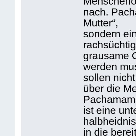
Menschenop
nach. Pach
Mutter“,
sondern ein
rachsüchti
grausame Go
werden mu
sollen nich
über die 
Pachamama 
ist eine un
halbheidni
in die bere