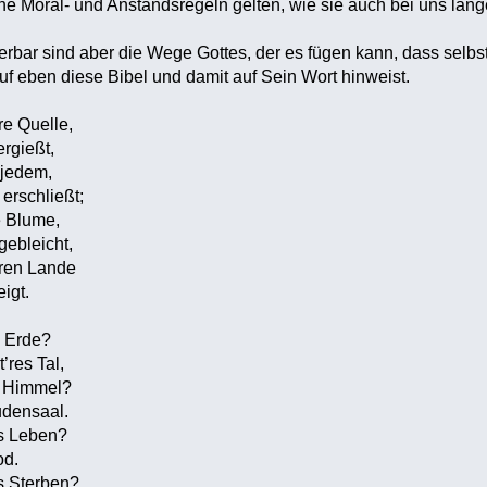
he Moral- und Anstandsregeln gelten, wie sie auch bei uns lang
rbar sind aber die Wege Gottes, der es fügen kann, dass selbst d
auf eben diese Bibel und damit auf Sein Wort hinweist.
re Quelle,
rgießt,
 jedem,
 erschließt;
e Blume,
gebleicht,
ren Lande
igt.
e Erde?
’res Tal,
r Himmel?
udensaal.
as Leben?
od.
s Sterben?