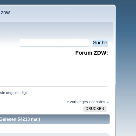
e ZDW
Forum ZDW:
 wie angekündigt
« vorheriges
nächstes »
DRUCKEN
(Gelesen 54213 mal)