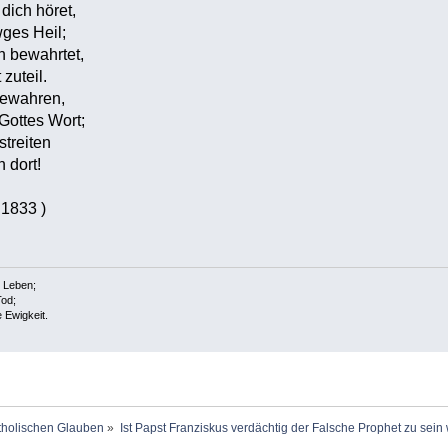
dich höret,
ges Heil;
h bewahrtet,
zuteil.
 bewahren,
Gottes Wort;
streiten
 dort!
a 1833 )
s Leben;
Tod;
e Ewigkeit.
holischen Glauben
»
Ist Papst Franziskus verdächtig der Falsche Prophet zu sein