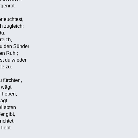
genrot.
rleuchtest,
h zugleich;
du,
reich,
du den Sünder
en Ruh’;
st du wieder
e zu.
u fürchten,
 wägt;
 lieben,
ägt,
eliebten
r gibt,
ichtet,
liebt.