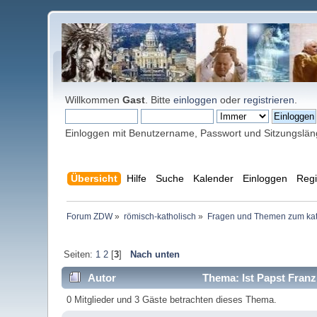
Willkommen
Gast
. Bitte
einloggen
oder
registrieren
.
Einloggen mit Benutzername, Passwort und Sitzungslä
Übersicht
Hilfe
Suche
Kalender
Einloggen
Regi
Forum ZDW
»
römisch-katholisch
»
Fragen und Themen zum kat
Seiten:
1
2
[
3
]
Nach unten
Autor
Thema: Ist Papst Franz
0 Mitglieder und 3 Gäste betrachten dieses Thema.