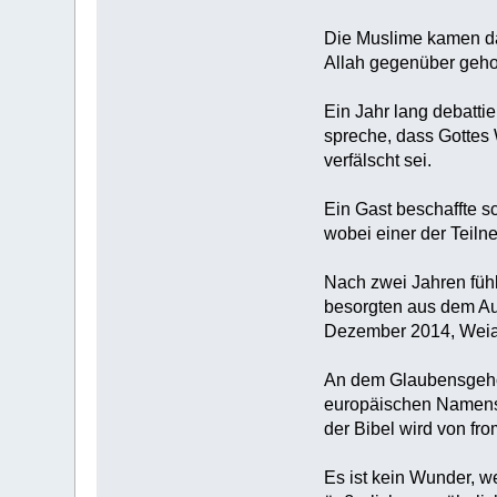
Die Muslime kamen da
Allah gegenüber geho
Ein Jahr lang debatti
spreche, dass Gottes 
verfälscht sei.
Ein Gast beschaffte s
wobei einer der Teiln
Nach zwei Jahren fühl
besorgten aus dem Aus
Dezember 2014, Weiac
An dem Glaubensgehor
europäischen Namens-
der Bibel wird von fr
Es ist kein Wunder, 