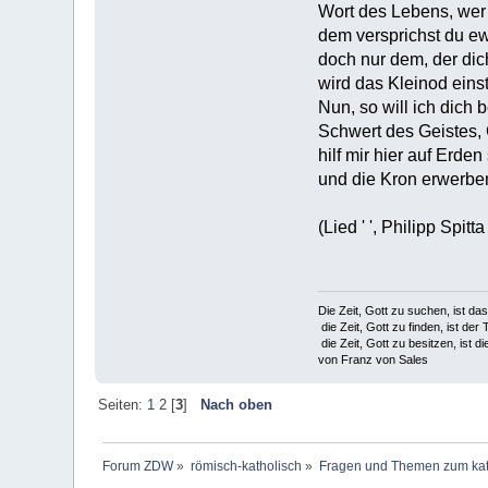
Wort des Lebens, wer 
dem versprichst du ew
doch nur dem, der dic
wird das Kleinod einst 
Nun, so will ich dich
Schwert des Geistes, 
hilf mir hier auf Erden 
und die Kron erwerben
(Lied ' ', Philipp Spitt
Die Zeit, Gott zu suchen, ist da
die Zeit, Gott zu finden, ist der 
die Zeit, Gott zu besitzen, ist di
von Franz von Sales
Seiten:
1
2
[
3
]
Nach oben
Forum ZDW
»
römisch-katholisch
»
Fragen und Themen zum kat