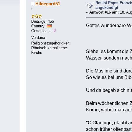
Re: Ist Papst Franz
Hildegard51
angekündigt
'
«
Antwort #16 am:
18. Aug
Beiträge: 455
Gottes wunderbare 
Country:
Geschlecht:
Verdana
Religionszugehörigkeit:
Römisch-katholische
Siehe, es kommt die Z
Kirche
Wasser, sondern nach
Die Muslime sind durc
So wie es bei uns Bib
Und da begab sich nu
Beim wöchentlichen Z
Koran, wobei man auf 
"O Gläubige, glaubt 
schon früher offenbart