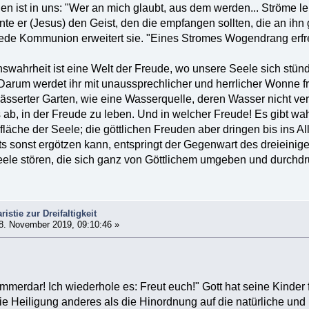
den ist in uns: "Wer an mich glaubt, aus dem werden... Ströme 
nte er (Jesus) den Geist, den die empfangen sollten, die an ihn 
ede Kommunion erweitert sie. "Eines Stromes Wogendrang erfreut 
wahrheit ist eine Welt der Freude, wo unsere Seele sich stündlic
. Darum werdet ihr mit unaussprechlicher und herrlicher Wonne f
wässerter Garten, wie eine Wasserquelle, deren Wasser nicht ver
 ab, in der Freude zu leben. Und in welcher Freude! Es gibt wa
läche der Seele; die göttlichen Freuden aber dringen bis ins Al
hts sonst ergötzen kann, entspringt der Gegenwart des dreieini
eele stören, die sich ganz von Göttlichem umgeben und durch
istie zur Dreifaltigkeit
8. November 2019, 09:10:46 »
mmerdar! Ich wiederhole es: Freut euch!" Gott hat seine Kinder 
ie Heiligung anderes als die Hinordnung auf die natürliche und 