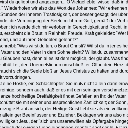
wirst du geliebt und angezogen... O Vielgeliebte, wisse, daß i
je." Wiederholen wir also das Wort des Johannes: "Wir erkenne
Stunden der inneren Trostlosigkeit, der besser gesagt, der übe
endet die Vereinigung der Seele mit ihrem Gott, gemäß der Verh
loben; ich werde dich mir verloben in Gerechtigkeit und Recht
t, erscheint die Braut in Reinheit, Freude, Kraft gekleidet: "Wer
nd, und auf ihren Geliebten gelehnt?"
chreibt: "Was wirst du tun, o Braut Christi? Willst du in jenes h
ater und den Vater in dem Sohne sieht? Willst du zusammenwohn
 Glauben hast, denn alles ist dem möglich, der glaubt. Was fi
nthüllt er, den Unermeßlichen umschließt er. Öffne dein Herz:
braucht sich die Seele bloß an Jesus Christus zu halten und du
it vorzudringen.
t eine Hostie, ein Schlachtopfer. Sie muß nicht allein darin einw
einige, sondern auch, daß er es mit den seinigen verschmelze: s
anze hochheilige Dreifaltigkeit findet Gefallen an ihr: der Vater,
hüttet sie mit seiner unaussprechlichen Zärtlichkeit; der Sohn,
evorzugte Braut an sich; der Heilige Geist liebt sie als ein vo
hr alleiniger Beeinflusser und Erzieher. Beklagen wir uns also 
willigkeit Jesu, der "sich um unseretwillen als Opfergabe hingege
 Reich der ewigen Liebe eindringen könnte," sagt der hl. Franz