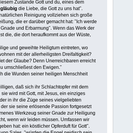
n diesem Zustande Gott und du, eines dem
n
gläubig
die Liebe, die Gott zu uns hat".
rnatürlichen Reinigung vollziehen sich große
eißung, die er darüber gemacht hat: "Ich werde
, in Gnade und Erbarmung". Wenn das Werk der
 ist die, die dort heraufkommt aus der Wüste,
eilige und geweihte Heiligtum eintreten, wo
en mit der allerheiligsten Dreifaltigkeit?
ndet der Glaube? Denn Unerreichbaren erreicht
 du umschließest den Ewigen."
rch die Wunden seiner heiligen Menschheit
illigen, daß sich ihr Schlachtopfer mit dem
ie wird mit Gott, mit Jesus, ein einziges
 der in ihr die Züge seines vielgeliebten
 der sie seine erlösende Passion fortgesetzt
llkommenes Werkzeug seiner Gnade zur Heiligung
nicht, wenn wir leiden müssen. Umfassen wir
ben hat: ein köstlicher Opferduft für Gott".
 von Sales, "würden die Engel neidisch sein