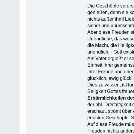
Die Geschöpfe verursa
genießen, denn sie ko
nichts außer ihm! Lieb
sicher und unumschrän
Aber diese Freuden sin
Unendliche, das wesen
die Macht, die Heiligk
unendlich. - Gott exist
Als Vater ergießt er 
Einheit ihrer gemein
ihrer Freude und unen
glücklich, ewig glück
Dies zu wissen, ist fü
Seligkeit Gottes freuen
Erbärmlichkeiten de
der hhl. Dreifaltigkei
erschaut, strömt über
erlösten Geschöpfe. Si
Auf diese Freude müss
Freuden nichts andere