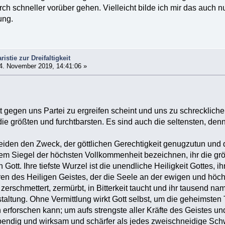
h schneller vorüber gehen. Vielleicht bilde ich mir das auch nu
ung.
istie zur Dreifaltigkeit
4. November 2019, 14:41:06 »
tt gegen uns Partei zu ergreifen scheint und uns zu schrecklich
die größten und furchtbarsten. Es sind auch die seltensten, den
eiden den Zweck, der göttlichen Gerechtigkeit genugzutun und 
dem Siegel der höchsten Vollkommenheit bezeichnen, ihr die grö
Gott. Ihre tiefste Wurzel ist die unendliche Heiligkeit Gottes, 
ren des Heiligen Geistes, der die Seele an der ewigen und höchs
 zerschmettert, zermürbt, in Bitterkeit taucht und ihr tausend n
tung. Ohne Vermittlung wirkt Gott selbst, um die geheimsten T
in erforschen kann; um aufs strengste aller Kräfte des Geistes u
ebendig und wirksam und schärfer als jedes zweischneidige Schw