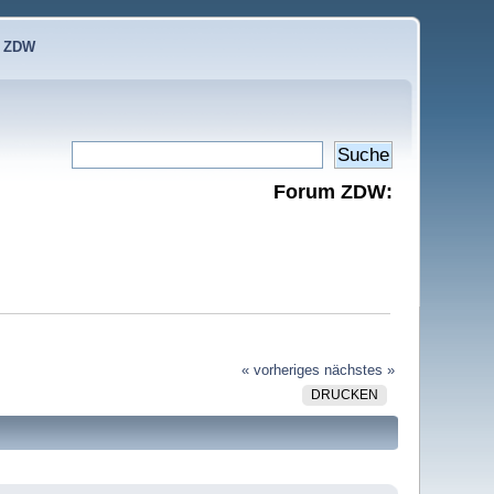
e ZDW
Forum ZDW:
« vorheriges
nächstes »
DRUCKEN