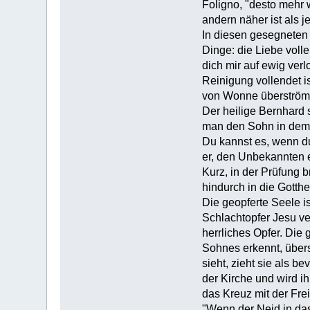
Foligno, "desto mehr 
andern näher ist als 
In diesen gesegneten 
Dinge: die Liebe voll
dich mir auf ewig ver
Reinigung vollendet is
von Wonne überströme
Der heilige Bernhard s
man den Sohn in dem V
Du kannst es, wenn du
er, den Unbekannten e
Kurz, in der Prüfung 
hindurch in die Gotthe
Die geopferte Seele is
Schlachtopfer Jesu ver
herrliches Opfer. Die g
Sohnes erkennt, übersc
sieht, zieht sie als b
der Kirche und wird i
das Kreuz mit der Frei
"Wenn der Neid in das