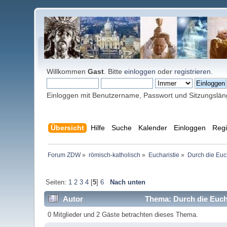
Willkommen
Gast
. Bitte
einloggen
oder
registrieren
.
Einloggen mit Benutzername, Passwort und Sitzungslä
Übersicht
Hilfe
Suche
Kalender
Einloggen
Regi
Forum ZDW
»
römisch-katholisch
»
Eucharistie
»
Durch die Eucha
Seiten:
1
2
3
4
[
5
]
6
Nach unten
Autor
Thema: Durch die Euchar
0 Mitglieder und 2 Gäste betrachten dieses Thema.