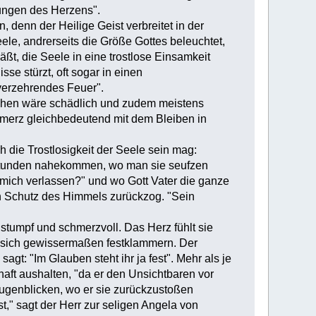
nungen des Herzens".
denn der Heilige Geist verbreitet in der
eele, andrerseits die Größe Gottes beleuchtet,
äßt, die Seele in eine trostlose Einsamkeit
sse stürzt, oft sogar in einen
 verzehrendes Feuer".
tehen wäre schädlich und zudem meistens
chmerz gleichbedeutend mit dem Bleiben in
h die Trostlosigkeit der Seele sein mag:
en Stunden nahekommen, wo man sie seufzen
u mich verlassen?" und wo Gott Vater die ganze
en Schutz des Himmels zurückzog. "Sein
, stumpf und schmerzvoll. Das Herz fühlt sie
n, sich gewissermaßen festklammern. Der
agt: "Im Glauben steht ihr ja fest". Mehr als je
ft aushalten, "da er den Unsichtbaren vor
Augenblicken, wo er sie zurückzustoßen
t," sagt der Herr zur seligen Angela von