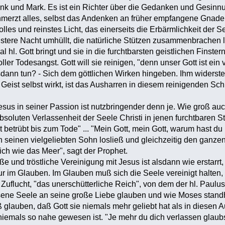
enk und Mark. Es ist ein Richter über die Gedanken und Gesin
merzt alles, selbst das Andenken an früher empfangene Gnaden, 
les und reinstes Licht, das einerseits die Erbärmlichkeit der S
instere Nacht umhüllt, die natürliche Stützen zusammenbrachen l
hl. Gott bringt und sie in die furchtbarsten geistlichen Finsterni
er Todesangst. Gott will sie reinigen, "denn unser Gott ist ein
lsdann tun? - Sich dem göttlichen Wirken hingeben. Ihm widers
 Geist selbst wirkt, ist das Ausharren in diesem reinigenden S
esus in seiner Passion ist nutzbringender denn je. Wie groß auc
absoluten Verlassenheit der Seele Christi in jenen furchtbar
st betrübt bis zum Tode" ... "Mein Gott, mein Gott, warum hast d
 seinen vielgeliebten Sohn losließ und gleichzeitig den ganz
ch wie das Meer", sagt der Prophet.
ße und tröstliche Vereinigung mit Jesus ist alsdann wie erstarrt
nur im Glauben. Im Glauben muß sich die Seele vereinigt halte
 Zuflucht, "das unerschütterliche Reich", von dem der hl. Paulus s
sene Seele an seine große Liebe glauben und wie Moses standha
 glauben, daß Gott sie niemals mehr geliebt hat als in diesen 
 niemals so nahe gewesen ist. "Je mehr du dich verlassen glaubs