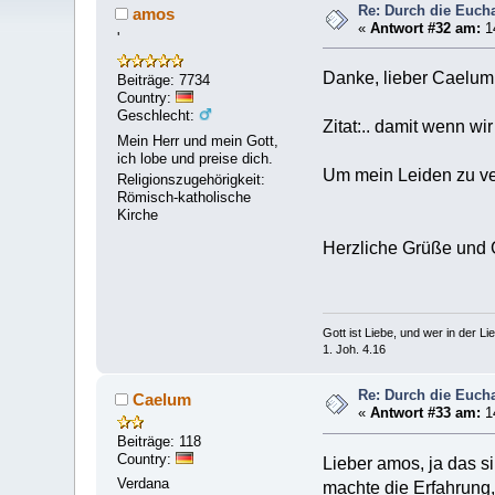
Re: Durch die Euchar
amos
«
Antwort #32 am:
1
'
Danke, lieber Caelum f
Beiträge: 7734
Country:
Geschlecht:
Zitat:.. damit wenn wi
Mein Herr und mein Gott,
ich lobe und preise dich.
Um mein Leiden zu ver
Religionszugehörigkeit:
Römisch-katholische
Kirche
Herzliche Grüße und 
Gott ist Liebe, und wer in der Lieb
1. Joh. 4.16
Re: Durch die Euchar
Caelum
«
Antwort #33 am:
1
Beiträge: 118
Country:
Lieber amos, ja das si
Verdana
machte die Erfahrung,