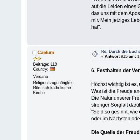
auf die Leiden eines 
das uns mit dem Aposte
mir. Mein jetziges Le
hat".
Re: Durch die Euchar
Caelum
«
Antwort #35 am:
1
Beiträge: 118
Country:
6. Festhalten der Ve
Verdana
Religionszugehörigkeit:
Höchst wichtig ist es
Römisch-katholische
Was ist die Freude an
Kirche
Die Natur unserer Fre
strenger Sorgfalt dar
"Seid so gesinnt, wie 
oder im Nächsten oder
Die Quelle der Freud