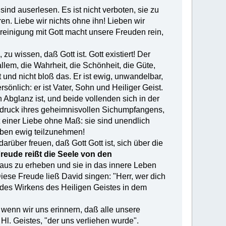
nd auserlesen. Es ist nicht verboten, sie zu
en. Liebe wir nichts ohne ihn! Lieben wir
Vereinigung mit Gott macht unsere Freuden rein,
u wissen, daß Gott ist. Gott existiert! Der
lem, die Wahrheit, die Schönheit, die Güte,
rt und nicht bloß das. Er ist ewig, unwandelbar,
ersönlich: er ist Vater, Sohn und Heiliger Geist.
Abglanz ist, und beide vollenden sich in der
sdruck ihres geheimnisvollen Sichumpfangens,
t einer Liebe ohne Maß: sie sind unendlich
Leben ewig teilzunehmen!
arüber freuen, daß Gott Gott ist, sich über die
reude reißt die Seele von den
inaus zu erheben und sie in das innere Leben
 Diese Freude ließ David singen: "Herr, wer dich
d des Wirkens des Heiligen Geistes in dem
 wenn wir uns erinnern, daß alle unsere
l. Geistes, "der uns verliehen wurde".