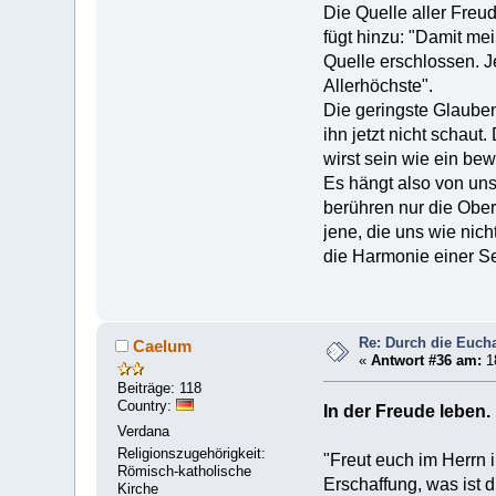
Die Quelle aller Freu
fügt hinzu: "Damit mei
Quelle erschlossen. J
Allerhöchste".
Die geringste Glaubens
ihn jetzt nicht schaut
wirst sein wie ein be
Es hängt also von uns
berühren nur die Oberf
jene, die uns wie nic
die Harmonie einer S
Re: Durch die Euchar
Caelum
«
Antwort #36 am:
1
Beiträge: 118
Country:
In der Freude leben.
Verdana
Religionszugehörigkeit:
"Freut euch im Herrn i
Römisch-katholische
Erschaffung, was ist d
Kirche