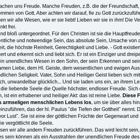
chen uns Freude. Manche Freuden, z.B. die der Freundschaft, si
mmen von Gott. Aber achten wir darauf, fie zu Gott zurückzuführ
en wir alle Wesen, wie er sie liebt! Lieben wir sie in ihm! Die 
kt frei.
d bloß untergeordnet. Für den Christen ist sie die Hauptfreude, z
tliche und notwendige Sein, das absolute Sein, Ursache von al
eit, die höchste Reinheit, Gerechtigkeit und Liebe. - Gott existie
iert und erkennt sich und liebt sich. Er ist ein Einziger und dreip
sein unendliches Wesen in den Sohn, der sein Erkennen und sein 
samen Liebe, dem Hl. Geiste, dem wesentlichen und ewigen Au
dlichen Seligkeit. Vater, Sohn und Heiliger Geist lieben sich mi
lich, unwandelbar glücklich... Und sie laden uns ein, an ihrem 
r die liebende Seele die Quelle höchster, endloser Freude. Sich d
, ist ein erhabener und heiliger Akt: das ist reine Liebe.
Diese F
s armseligen menschlichen Lebens los
, um sie über alles h
t einzuführen, das der hl. Paulus "die Tiefen der Gottheit" nennt.
 vor Lust". Sie ist eine der göttlichen Früchte der Gegenwart un
e vergöttlicht die Seele.
en wir alle andern Freuden zurückführen. Das wird leicht sein,
s sein können als ein Ausstrahlen der unendlichen Freude des H