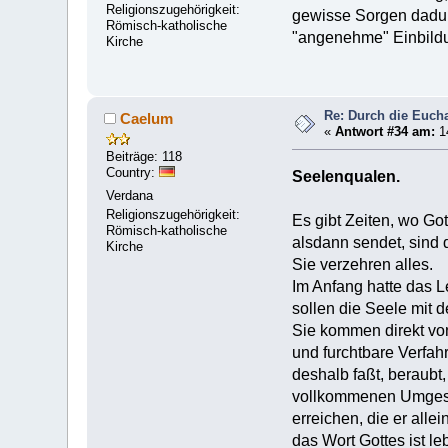
Religionszugehörigkeit:
gewisse Sorgen dadurc
Römisch-katholische
"angenehme" Einbild
Kirche
Re: Durch die Euchar
Caelum
«
Antwort #34 am:
1
Beiträge: 118
Country:
Seelenqualen.
Verdana
Religionszugehörigkeit:
Es gibt Zeiten, wo Go
Römisch-katholische
alsdann sendet, sind 
Kirche
Sie verzehren alles.
Im Anfang hatte das L
sollen die Seele mit 
Sie kommen direkt von 
und furchtbare Verfah
deshalb faßt, beraubt,
vollkommenen Umgestal
erreichen, die er alle
das Wort Gottes ist l