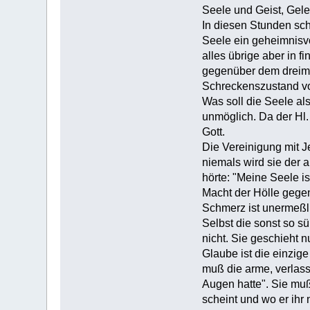
Seele und Geist, Gel
In diesen Stunden sch
Seele ein geheimnisvol
alles übrige aber in f
gegenüber dem dreimal 
Schreckenszustand voll
Was soll die Seele a
unmöglich. Da der Hl.
Gott.
Die Vereinigung mit J
niemals wird sie der 
hörte: "Meine Seele i
Macht der Hölle gegen
Schmerz ist unermeßli
Selbst die sonst so sü
nicht. Sie geschieht 
Glaube ist die einzige
muß die arme, verlas
Augen hatte". Sie muß
scheint und wo er ihr