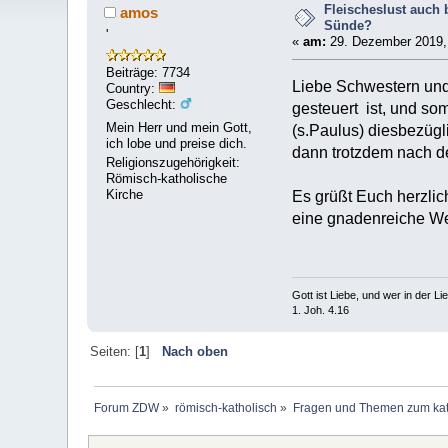
Fleischeslust auch
amos
Sünde?
'
«
am:
29. Dezember 2019, 
Beiträge: 7734
Liebe Schwestern und
Country:
Geschlecht:
gesteuert ist, und som
Mein Herr und mein Gott,
(s.Paulus) diesbezügl
ich lobe und preise dich.
dann trotzdem nach d
Religionszugehörigkeit:
Römisch-katholische
Kirche
Es grüßt Euch herzli
eine gnadenreiche We
Gott ist Liebe, und wer in der Lieb
1. Joh. 4.16
Seiten: [
1
]
Nach oben
Forum ZDW
»
römisch-katholisch
»
Fragen und Themen zum kat