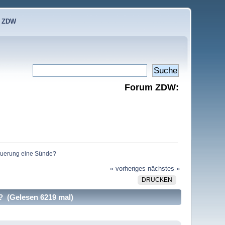
e ZDW
Forum ZDW:
teuerung eine Sünde?
« vorheriges
nächstes »
DRUCKEN
? (Gelesen 6219 mal)