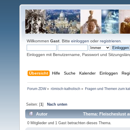
Willkommen
Gast
. Bitte
einloggen
oder
registrieren
.
Einloggen mit Benutzername, Passwort und Sitzungslä
Übersicht
Hilfe
Suche
Kalender
Einloggen
Regi
Forum ZDW
»
römisch-katholisch
»
Fragen und Themen zum kat
Seiten: [
1
]
Nach unten
Autor
Thema: Fleischeslust a
0 Mitglieder und 1 Gast betrachten dieses Thema.