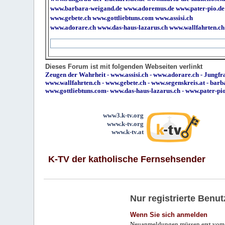
www.barbara-weigand.de
www.adoremus.de
www.pater-pio.de
www.gebete.ch
www.gottliebtuns.com
www.assisi.ch
www.adorare.ch
www.das-haus-lazarus.ch
www.wallfahrten.ch
Dieses Forum ist mit folgenden Webseiten verlinkt
Zeugen der Wahrheit
-
www.assisi.ch
-
www.adorare.ch
-
Jungfra
www.wallfahrten.ch
-
www.gebete.ch
-
www.segenskreis.at
-
barb
www.gottliebtuns.com
-
www.das-haus-lazarus.ch
-
www.pater-pi
www3.k-tv.org
www.k-tv.org
www.k-tv.at
K-TV der katholische Fernsehsender
Nur registrierte Ben
Wenn Sie sich anmelden
Neuanmeldungen müssen erst vom 