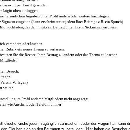
 Passwort per Email gesendet.
r Login oben einloggen.
e persönlichen Angaben unter Profil ändern oder weitere hinzufügen.
e Signatur eingeben (dann erscheint unter jedem Ihrer Beiträge z.B. ein Spruch)
 Bild hochladen, das dann links im Beitrag unter Ihrem Nicknamen erscheint.
ich verändern oder löschen.
iner Rubrik ein neues Thema zu verfassen.
esitzen Sie die Rechte, Ihren Beitrag zu ändern oder das Thema zu löschen.
Mitglieder.
zten Besuch.
trägen.
(Versch. Vorlagen)
t weiter
instellung im Profil anderen Mitgliedern nicht angezeigt.
aten wie Anschrift oder Telefonnummer
tholische Kirche jedem zugänglich zu machen. Jeder der Fragen hat, kann di
den Glauben sich an den Beiträgen zu beteiligen. "Hier haben die Besucher d