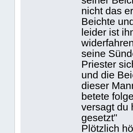
seiner Beic
nicht das er
Beichte und
leider ist 
widerfahren
seine Sünd
Priester si
und die Be
dieser Man
betete folg
versagt du 
gesetzt"
Plötzlich h