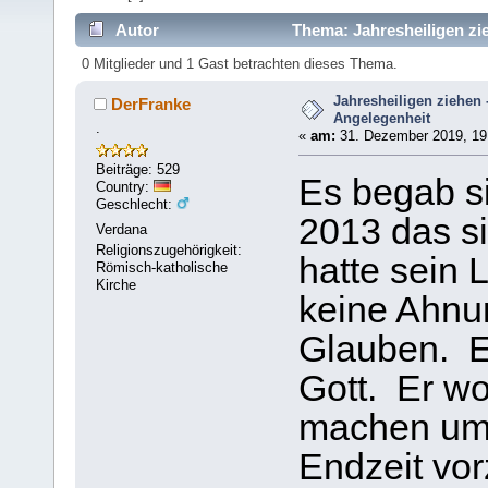
Autor
Thema: Jahresheiligen zie
0 Mitglieder und 1 Gast betrachten dieses Thema.
Jahresheiligen ziehen 
DerFranke
Angelegenheit
.
«
am:
31. Dezember 2019, 19
Beiträge: 529
Es begab s
Country:
Geschlecht:
2013 das s
Verdana
Religionszugehörigkeit:
hatte sein 
Römisch-katholische
Kirche
keine Ahnu
Glauben. Er
Gott. Er wo
machen um s
Endzeit vor