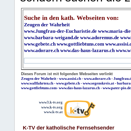
Suche in den kath. Webseiten von:
Zeugen der Wahrheit
www.Jungfrau-der-Eucharistie.de
www.maria-die
www.barbara-weigand.de
www.adoremus.de
www.
www.gebete.ch
www.gottliebtuns.com
www.assisi.
www.adorare.ch
www.das-haus-lazarus.ch
www.wa
Dieses Forum ist mit folgenden Webseiten verlinkt
Zeugen der Wahrheit
-
www.assisi.ch
-
www.adorare.ch
-
Jungfrau.d
www.wallfahrten.ch
-
www.gebete.ch
-
www.segenskreis.at
-
barbara
www.gottliebtuns.com
-
www.das-haus-lazarus.ch
-
www.pater-pio.de
www3.k-tv.org
www.k-tv.org
www.k-tv.at
K-TV der katholische Fernsehsender