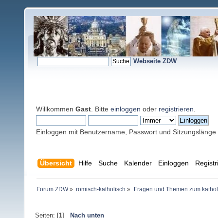
Webseite ZDW
Willkommen
Gast
. Bitte
einloggen
oder
registrieren
.
Einloggen mit Benutzername, Passwort und Sitzungslänge
Übersicht
Hilfe
Suche
Kalender
Einloggen
Registr
Forum ZDW
»
römisch-katholisch
»
Fragen und Themen zum kathol
Seiten: [
1
]
Nach unten