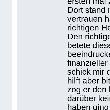
ersten mal
Dort stand 
vertrauen 
richtigen 
Den richtig
betete die
beeindruck
finanzieller
schick mir 
hilft aber 
zog er den 
darüber kei
haben ging 