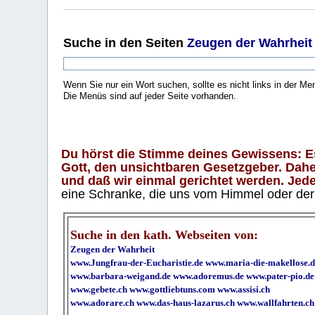
Suche
in den Seiten
Zeugen der Wahrheit
Wenn Sie nur ein Wort suchen, sollte es nicht links in der Me
Die Menüs sind auf jeder Seite vorhanden.
.
Du hörst die Stimme deines Gewissens: Es 
Gott, den unsichtbaren Gesetzgeber. Daher
und daß wir einmal gerichtet werden. Jeder
eine Schranke, die uns vom Himmel oder der H
Suche in den kath. Webseiten von:
Zeugen der Wahrheit
www.Jungfrau-der-Eucharistie.de
www.maria-die-makellose.d
www.barbara-weigand.de
www.adoremus.de
www.pater-pio.de
www.gebete.ch
www.gottliebtuns.com
www.assisi.ch
www.adorare.ch
www.das-haus-lazarus.ch
www.wallfahrten.ch