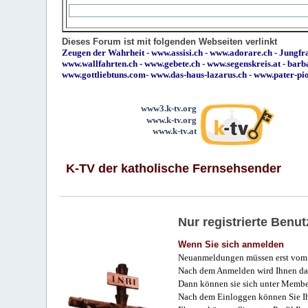
Dieses Forum ist mit folgenden Webseiten verlinkt
Zeugen der Wahrheit
-
www.assisi.ch
-
www.adorare.ch
-
Jungfra
www.wallfahrten.ch
-
www.gebete.ch
-
www.segenskreis.at
-
barb
www.gottliebtuns.com
-
www.das-haus-lazarus.ch
-
www.pater-pi
www3.k-tv.org
www.k-tv.org
www.k-tv.at
K-TV der katholische Fernsehsender
Nur registrierte Ben
Wenn Sie sich anmelden
Neuanmeldungen müssen erst vom 
Nach dem Anmelden wird Ihnen das
Dann können sie sich unter Membe
Nach dem Einloggen können Sie Ihr