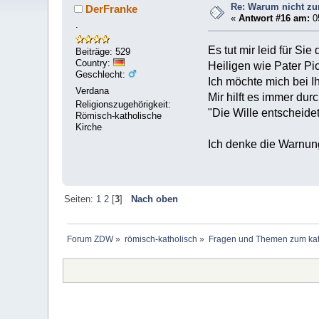
Re: Warum nicht zu
DerFranke
«
Antwort #16 am:
05
.
Es tut mir leid für Si
Beiträge: 529
Country:
Heiligen wie Pater P
Geschlecht:
Ich möchte mich bei I
Verdana
Mir hilft es immer d
Religionszugehörigkeit:
"Die Wille entscheide
Römisch-katholische
Kirche
Ich denke die Warnung
Seiten:
1
2
[
3
]
Nach oben
Forum ZDW
»
römisch-katholisch
»
Fragen und Themen zum kat