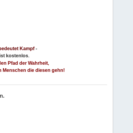
bedeutet Kampf
-
 ist kostenlos
.
den Pfad der Wahrheit,
an Menschen die diesen gehn!
n.