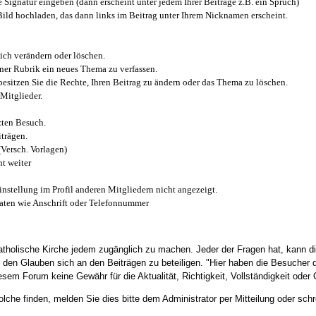
e Signatur eingeben (dann erscheint unter jedem Ihrer Beiträge z.B. ein Spruch)
 Bild hochladen, das dann links im Beitrag unter Ihrem Nicknamen erscheint.
ich verändern oder löschen.
iner Rubrik ein neues Thema zu verfassen.
esitzen Sie die Rechte, Ihren Beitrag zu ändern oder das Thema zu löschen.
Mitglieder.
zten Besuch.
trägen.
(Versch. Vorlagen)
t weiter
instellung im Profil anderen Mitgliedern nicht angezeigt.
aten wie Anschrift oder Telefonnummer
tholische Kirche jedem zugänglich zu machen. Jeder der Fragen hat, kann di
den Glauben sich an den Beiträgen zu beteiligen. "Hier haben die Besucher d
sem Forum keine Gewähr für die Aktualität, Richtigkeit, Vollständigkeit oder Q
he finden, melden Sie dies bitte dem Administrator per Mitteilung oder schr