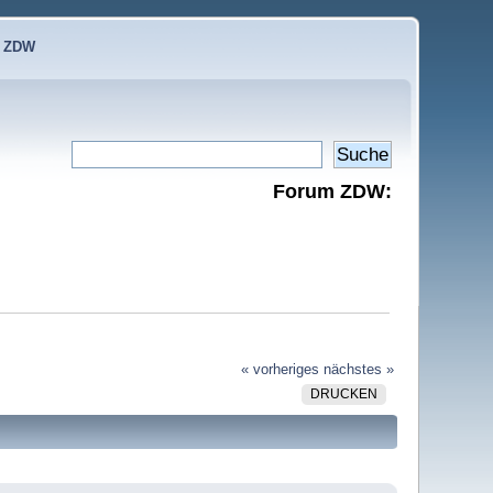
e ZDW
Forum ZDW:
« vorheriges
nächstes »
DRUCKEN