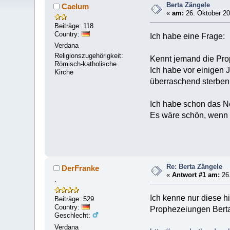
Berta Zängele
Caelum
«
am:
26. Oktober 20
Beiträge: 118
Country:
Ich habe eine Frage:
Verdana
Religionszugehörigkeit:
Kennt jemand die Pr
Römisch-katholische
Ich habe vor einigen 
Kirche
überraschend sterben, 
Ich habe schon das Net
Es wäre schön, wenn m
Re: Berta Zängele
DerFranke
«
Antwort #1 am:
26.
.
Ich kenne nur diese hi
Beiträge: 529
Country:
Prophezeiungen Bert
Geschlecht:
Verdana