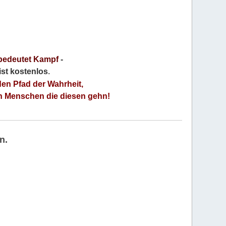
bedeutet Kampf
-
 ist kostenlos
.
den Pfad der Wahrheit,
an Menschen die diesen gehn!
n.