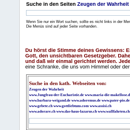
Suche
in den Seiten
Zeugen der Wahrheit
Wenn Sie nur ein Wort suchen, sollte es nicht links in der Me
Die Menüs sind auf jeder Seite vorhanden.
.
Du hörst die Stimme deines Gewissens: Es 
Gott, den unsichtbaren Gesetzgeber. Daher
und daß wir einmal gerichtet werden. Jeder
eine Schranke, die uns vom Himmel oder der H
Suche in den kath. Webseiten von:
Zeugen der Wahrheit
www.Jungfrau-der-Eucharistie.de
www.maria-die-makellose.d
www.barbara-weigand.de
www.adoremus.de
www.pater-pio.de
www.gebete.ch
www.gottliebtuns.com
www.assisi.ch
www.adorare.ch
www.das-haus-lazarus.ch
www.wallfahrten.ch