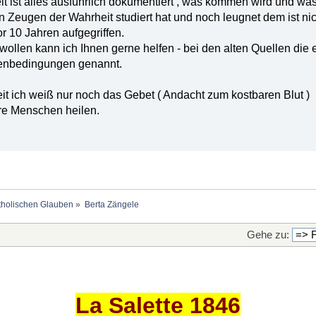
t ist alles ausführlich dokumentiert , was kommen wird und wa
n Zeugen der Wahrheit studiert hat und noch leugnet dem ist n
r 10 Jahren aufgegriffen.
wollen kann ich Ihnen gerne helfen - bei den alten Quellen die
enbedingungen genannt.
weit ich weiß nur noch das Gebet ( Andacht zum kostbaren Blu
re Menschen heilen.
holischen Glauben
»
Berta Zängele
Gehe zu:
La Salette 1846