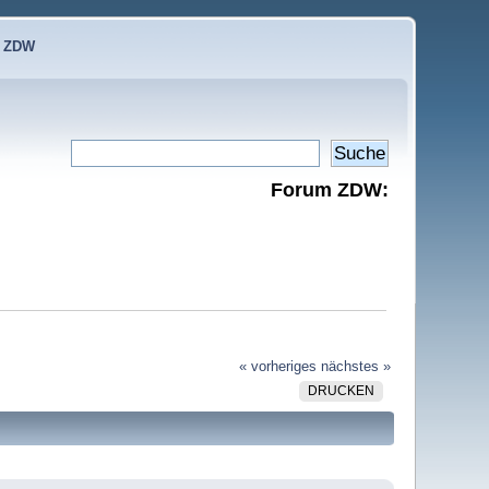
e ZDW
Forum ZDW:
« vorheriges
nächstes »
DRUCKEN