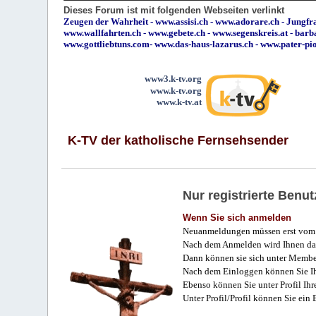
Dieses Forum ist mit folgenden Webseiten verlinkt
Zeugen der Wahrheit
-
www.assisi.ch
-
www.adorare.ch
-
Jungfra
www.wallfahrten.ch
-
www.gebete.ch
-
www.segenskreis.at
-
barb
www.gottliebtuns.com
-
www.das-haus-lazarus.ch
-
www.pater-pi
www3.k-tv.org
www.k-tv.org
www.k-tv.at
K-TV der katholische Fernsehsender
Nur registrierte Ben
Wenn Sie sich anmelden
Neuanmeldungen müssen erst vom 
Nach dem Anmelden wird Ihnen das
Dann können sie sich unter Membe
Nach dem Einloggen können Sie Ihr
Ebenso können Sie unter Profil Ihr
Unter Profil/Profil können Sie ein