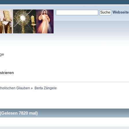
Webseit
nge
strieren
holischen Glauben
»
Berta Zängele
(Gelesen 7820 mal)