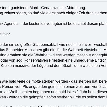
ster organisierter Mord. Genau wie die Abtreibung.
ng zeitverzögert, so daß viele erst nach einiger Zeit dran ster
k Agenda - der kostenlos verfügbar ist beleuchtet diesen plan -
it vor.
 leider ein so großer Glaubensabfall wie noch nie zuvor - wesha
s Schneider Menschen gibt die für die Wahrheit einstehen. Mit
ind erhalten sie die Wahrheit - diese werden massivst angegr
ogar von sog. konservativen Priestern eine unbequeme Entsche
 Kreisen massivst der Lüge und dem Staat - dem weltlichen Vert
 wie bald viele geimpfte sterben werden - das sterben hat be
 Person von Pfizer gab den geimpften einen Zeitraum von 2 Jah
an an Weihnachten begonnen und bald ist es 1 Jahr her - diesen 
ocken - würden die geimpften sofort sterben würde es selbst dem k