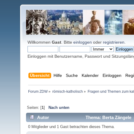
Willkommen
Gast
. Bitte
einloggen
oder
registrieren
.
Einloggen mit Benutzername, Passwort und Sitzungslä
Übersicht
Hilfe
Suche
Kalender
Einloggen
Regi
Forum ZDW
»
römisch-katholisch
»
Fragen und Themen zum kat
Seiten: [
1
]
Nach unten
Autor
Thema: Berta Zängele 
0 Mitglieder und 1 Gast betrachten dieses Thema.