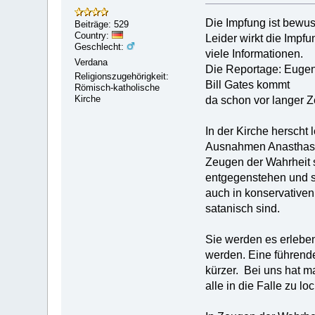
Die Impfung ist bewus
Beiträge: 529
Country:
Leider wirkt die Impfu
Geschlecht:
viele Informationen.
Verdana
Die Reportage: Eugeni
Religionszugehörigkeit:
Bill Gates kommt
Römisch-katholische
Kirche
da schon vor langer Ze
In der Kirche herscht
Ausnahmen Anasthasiu
Zeugen der Wahrheit s
entgegenstehen und s
auch in konservativen
satanisch sind.
Sie werden es erleben
werden. Eine führende
kürzer. Bei uns hat m
alle in die Falle zu l