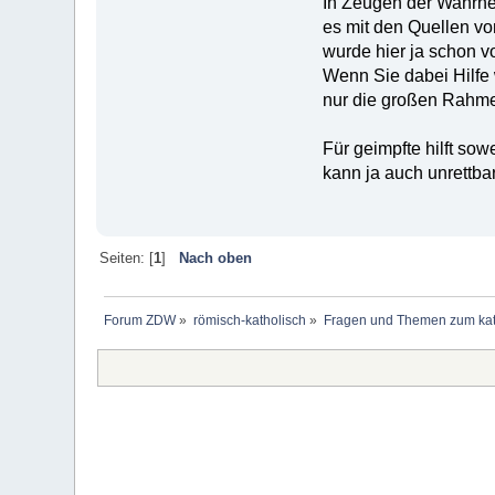
In Zeugen der Wahrhei
es mit den Quellen vo
wurde hier ja schon vo
Wenn Sie dabei Hilfe 
nur die großen Rahm
Für geimpfte hilft so
kann ja auch unrettba
Seiten: [
1
]
Nach oben
Forum ZDW
»
römisch-katholisch
»
Fragen und Themen zum kat