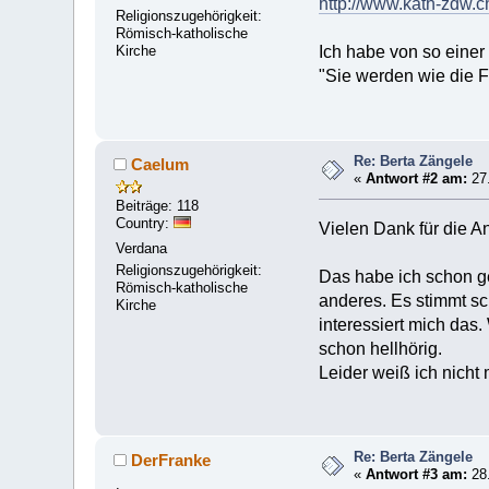
http://www.kath-zdw.c
Religionszugehörigkeit:
Römisch-katholische
Kirche
Ich habe von so einer
"Sie werden wie die F
Re: Berta Zängele
Caelum
«
Antwort #2 am:
27.
Beiträge: 118
Country:
Vielen Dank für die An
Verdana
Religionszugehörigkeit:
Das habe ich schon ge
Römisch-katholische
anderes. Es stimmt sc
Kirche
interessiert mich das
schon hellhörig.
Leider weiß ich nicht
Re: Berta Zängele
DerFranke
«
Antwort #3 am:
28.
.