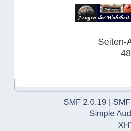
Seiten-
48
SMF 2.0.19
|
SMF
Simple Aud
XH