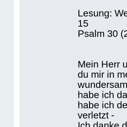
Lesung: Wei
15
Psalm 30 (
Mein Herr u
du mir in 
wundersame
habe ich d
habe ich de
verletzt -
Ich danke di