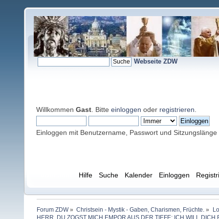
Webseite ZDW
Willkommen
Gast
. Bitte
einloggen
oder
registrieren
.
Einloggen mit Benutzername, Passwort und Sitzungslänge
Übersicht
Hilfe
Suche
Kalender
Einloggen
Registr
Forum ZDW
»
Christsein - Mystik - Gaben, Charismen, Früchte.
»
Lo
HERR, DU ZOGST MICH EMPOR AUS DER TIEFE; ICH WILL DICH 