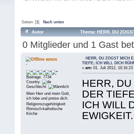
Seiten: [
1
]
Nach unten
Autor
Thema: HERR, DU ZOGST
EWIGKEIT. (Gelesen 9767 mal)
0 Mitglieder und 1 Gast b
HERR, DU ZOGST MICH 
amos
TIEFE; ICH WILL DICH RÜH
'
«
am:
01. Juli 2012, 10:16:23
Beiträge: 7734
HERR, DU
Country:
Geschlecht:
DER TIEFE
Mein Herr und mein Gott,
ich lobe und preise dich.
ICH WILL 
Religionszugehörigkeit:
Römisch-katholische
EWIGKEIT.
Kirche