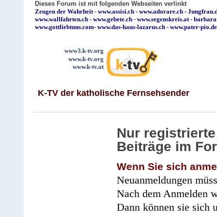
Dieses Forum ist mit folgenden Webseiten verlinkt
Zeugen der Wahrheit
-
www.assisi.ch
-
www.adorare.ch
-
Jungfrau.d
www.wallfahrten.ch
-
www.gebete.ch
-
www.segenskreis.at
-
barbara
www.gottliebtuns.com
-
www.das-haus-lazarus.ch
-
www.pater-pio.de
www3.k-tv.org
www.k-tv.org
www.k-tv.at
K-TV der katholische Fernsehsender
Nur registrier
Beiträge im Fo
Wenn Sie sich anme
Neuanmeldungen müsse
Nach dem Anmelden wir
Dann können sie sich 