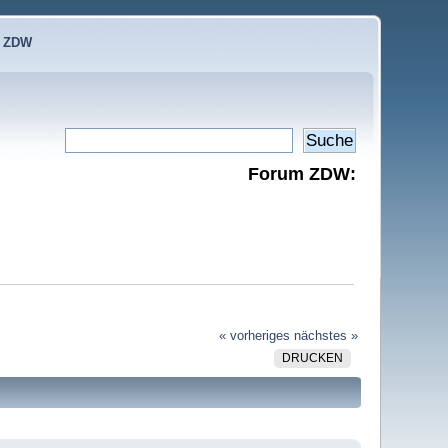
e ZDW
Forum ZDW:
« vorheriges
nächstes »
DRUCKEN