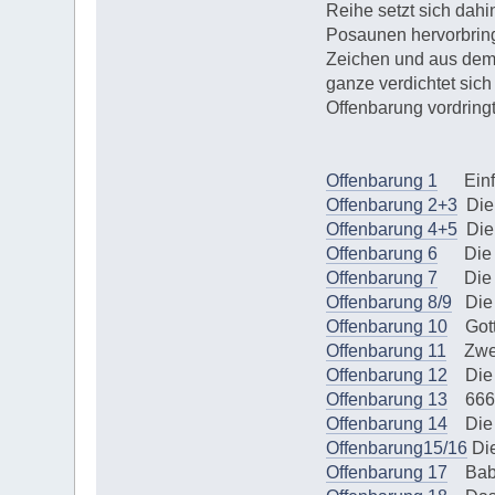
Reihe setzt sich dahi
Posaunen hervorbring
Zeichen und aus dem 
ganze verdichtet sich
Offenbarung vordringt
Offenbarung 1
Einfüh
Offenbarung 2+3
Die 
Offenbarung 4+5
Die 
Offenbarung 6
Die ap
Offenbarung 7
Die gr
Offenbarung 8/9
Die 
Offenbarung 10
Gott 
Offenbarung 11
Zwei
Offenbarung 12
Die F
Offenbarung 13
666 u
Offenbarung 14
Die l
Offenbarung15/16
Die
Offenbarung 17
Babyl