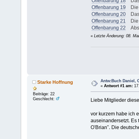
Offenbarung 18
Das G
Offenbarung 19
Die W
Offenbarung 20
Das t
Offenbarung 21
Die 
Offenbarung 22
Absch
«
Letzte Änderung: 08. Ma
Antw:Buch Daniel, 
Starke Hoffnung
«
Antwort #1 am:
17.
Beiträge: 22
Geschlecht:
Liebe Mitglieder dies
vor kurzem habe ich e
auseinandersetzt. Es 
O'Brian". Die deutsch