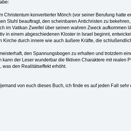
gabe:
Christentum konvertierter Mönch (vor seiner Berufung hatte er
gen Stuhl beauftragt, den scheinbaren Antichristen zu bekehren,
doch im Vatikan Zweifel über seinen wahren Zweck aufkommen lä
iv in einem abgeschiedenen Kloster in Israel beginnt, entwicke
 Kirche durch innere wie auch äußere Kräfte, die schlußendlic
 meisterhaft, den Spannungsbogen zu erhalten und trotzdem eine
 kann der Leser wunderbar die fiktiven Charaktere mit realen 
, was den Realitätseffekt erhöht.
ndjemand von euch dieses Buch, ich finde es auf jeden Fall sehr