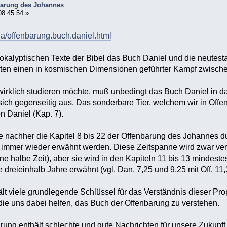
barung des Johannes
08:45:54 »
ria/offenbarung.buch.daniel.html
okalyptischen Texte der Bibel das Buch Daniel und die neutest
lten einen in kosmischen Dimensionen geführter Kampf zwische
wirklich studieren möchte, muß unbedingt das Buch Daniel in 
ich gegenseitig aus. Das sonderbare Tier, welchem wir in Off
 Daniel (Kap. 7).
 nachher die Kapitel 8 bis 22 der Offenbarung des Johannes dur
ie immer wieder erwähnt werden. Diese Zeitspanne wird zwar ve
ne halbe Zeit), aber sie wird in den Kapiteln 11 bis 13 mindeste
dreieinhalb Jahre erwähnt (vgl. Dan. 7,25 und 9,25 mit Off. 11,
lt viele grundlegende Schlüssel für das Verständnis dieser Pr
ie uns dabei helfen, das Buch der Offenbarung zu verstehen.
ung enthält schlechte und gute Nachrichten für unsere Zukunf