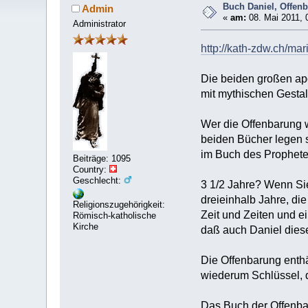
Buch Daniel, Offen
Admin
«
am:
08. Mai 2011, 
Administrator
http://kath-zdw.ch/ma
Die beiden großen ap
mit mythischen Gesta
Wer die Offenbarung 
beiden Bücher legen s
im Buch des Propheten
Beiträge: 1095
Country:
Geschlecht:
3 1/2 Jahre? Wenn Sie
dreieinhalb Jahre, d
Religionszugehörigkeit:
Zeit und Zeiten und ei
Römisch-katholische
Kirche
daß auch Daniel diese 
Die Offenbarung enthä
wiederum Schlüssel, d
Das Buch der Offenbar