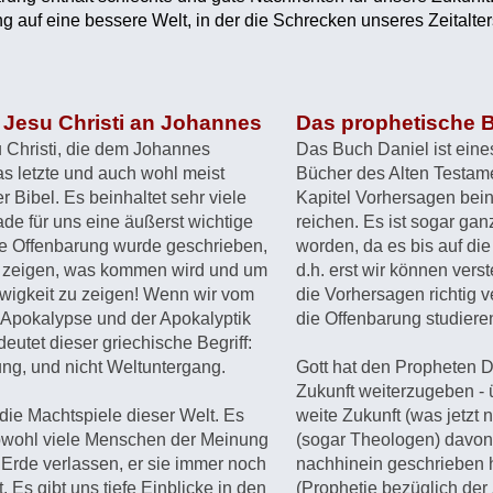
g auf eine bessere Welt, in der die Schrecken unseres Zeitalter
 Jesu Christi an Johannes
Das prophetische 
 Christi, die dem Johannes
Das Buch Daniel ist ein
s letzte und auch wohl meist
Bücher des Alten Testame
r Bibel. Es beinhaltet sehr viele
Kapitel Vorhersagen beinh
de für uns eine äußerst wichtige
reichen. Es ist sogar gan
e Offenbarung wurde geschrieben,
worden, da es bis auf die
 zeigen, was kommen wird und um
d.h. erst wir können ver
wigkeit zu zeigen! Wenn wir vom
die Vorhersagen richtig v
r Apokalypse und der Apokalyptik
die Offenbarung studiere
utet dieser griechische Begriff:
ung, und nicht Weltuntergang.
Gott hat den Propheten D
Zukunft weiterzugeben - ü
die Machtspiele dieser Welt. Es
weite Zukunft (was jetzt n
obwohl viele Menschen der Meinung
(sogar Theologen) davon
 Erde verlassen, er sie immer noch
nachhinein geschrieben 
 Es gibt uns tiefe Einblicke in den
(Prophetie bezüglich der