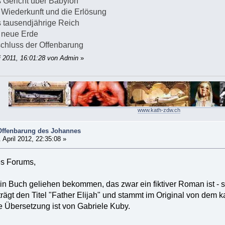
ericht über Babylon
iederkunft und die Erlösung
ausendjährige Reich
neue Erde
luss der Offenbarung
i 2011, 16:01:28 von Admin
»
www.kath-zdw.ch
Offenbarung des Johannes
 April 2012, 22:35:08 »
es Forums,
in Buch geliehen bekommen, das zwar ein fiktiver Roman ist - s
trägt den Titel "Father Elijah" und stammt im Original von dem
e Übersetzung ist von Gabriele Kuby.