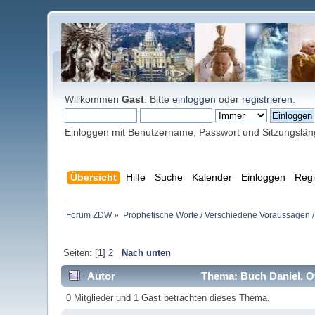
Willkommen
Gast
. Bitte
einloggen
oder
registrieren
.
Einloggen mit Benutzername, Passwort und Sitzungslä
Übersicht
Hilfe
Suche
Kalender
Einloggen
Regi
Forum ZDW
»
Prophetische Worte / Verschiedene Voraussagen /
Seiten: [
1
]
2
Nach unten
Autor
Thema: Buch Daniel, O
0 Mitglieder und 1 Gast betrachten dieses Thema.