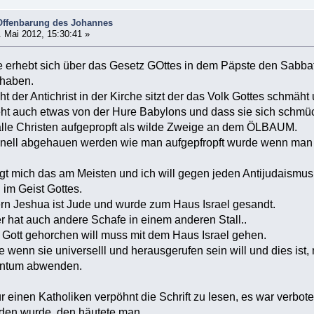
Offenbarung des Johannes
 Mai 2012, 15:30:41 »
e erhebt sich über das Gesetz GOttes in dem Päpste den Sabbat
 haben.
t der Antichrist in der Kirche sitzt der das Volk Gottes schmäht
eht auch etwas von der Hure Babylons und dass sie sich schmüc
lle Christen aufgepropft als wilde Zweige an dem ÖLBAUM.
ell abgehauen werden wie man aufgepfropft wurde wenn man d
egt mich das am Meisten und ich will gegen jeden Antijudaism
 im Geist Gottes.
ern Jeshua ist Jude und wurde zum Haus Israel gesandt.
er hat auch andere Schafe in einem anderen Stall..
 Gott gehorchen will muss mit dem Haus Israel gehen.
 wenn sie universelll und herausgerufen sein will und dies ist,
entum abwenden.
für einen Katholiken verpöhnt die Schrift zu lesen, es war verbo
nden wurde, den häutete man.