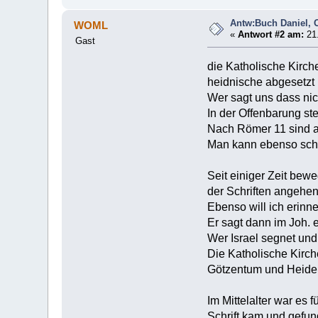
Antw:Buch Daniel, 
WOML
«
Antwort #2 am:
21.
Gast
die Katholische Kirch
heidnische abgesetzt
Wer sagt uns dass nich
In der Offenbarung st
Nach Römer 11 sind a
Man kann ebenso schn
Seit einiger Zeit bew
der Schriften angehen
Ebenso will ich erinn
Er sagt dann im Joh. 
Wer Israel segnet und
Die Katholische Kirche
Götzentum und Heid
Im Mittelalter war es 
Schrift kam und gefu