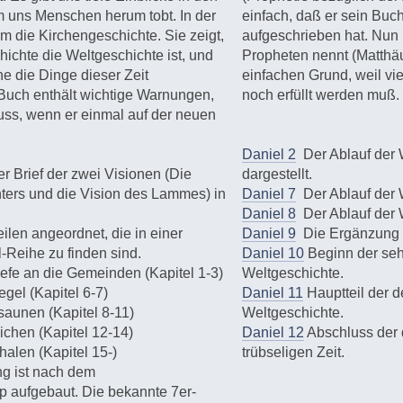
 uns Menschen herum tobt. In der
einfach, daß er sein Buc
m die Kirchengeschichte. Sie zeigt,
aufgeschrieben hat. Nun 
ichte die Weltgeschichte ist, und
Propheten nennt (Matthäus
he die Dinge dieser Zeit
einfachen Grund, weil vi
Buch enthält wichtige Warnungen,
noch erfüllt werden muß.
uss, wenn er einmal auf der neuen
Daniel 2
Der Ablauf der W
er Brief der zwei Visionen (Die
dargestellt.
hters und die Vision des Lammes) in
Daniel 7
Der Ablauf der W
Daniel 8
Der Ablauf der 
eilen angeordnet, die in einer
Daniel 9
Die Ergänzung z
-Reihe zu finden sind.
Daniel 10
Beginn der sehr
iefe an die Gemeinden (Kapitel 1-3)
Weltgeschichte.
egel (Kapitel 6-7)
Daniel 11
Hauptteil der d
osaunen (Kapitel 8-11)
Weltgeschichte.
eichen (Kapitel 12-14)
Daniel 12
Abschluss der 
halen (Kapitel 15-)
trübseligen Zeit.
g ist nach dem
p aufgebaut. Die bekannte 7er-