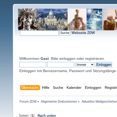
Webseite ZDW
Willkommen
Gast
. Bitte
einloggen
oder
registrieren
.
Einloggen mit Benutzername, Passwort und Sitzungslänge
Übersicht
Hilfe
Suche
Kalender
Einloggen
Registr
Forum ZDW
»
Allgemeine Diskussionen
»
Aktuelles Weltgeschehe
Seiten: [
1
]
Nach unten