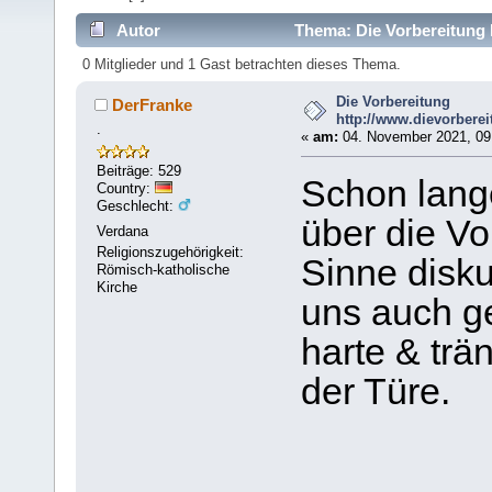
Autor
Thema: Die Vorbereitung 
0 Mitglieder und 1 Gast betrachten dieses Thema.
Die Vorbereitung
DerFranke
http://www.dievorbere
.
«
am:
04. November 2021, 09
Beiträge: 529
Schon lang
Country:
Geschlecht:
über die Vo
Verdana
Religionszugehörigkeit:
Sinne diskut
Römisch-katholische
Kirche
uns auch ge
harte & trä
der Türe.