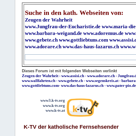
Suche in den kath. Webseiten von:
Zeugen der Wahrheit
www.Jungfrau-der-Eucharistie.de
www.maria-die
www.barbara-weigand.de
www.adoremus.de
www.
www.gebete.ch
www.gottliebtuns.com
www.assisi.
www.adorare.ch
www.das-haus-lazarus.ch
www.wa
Dieses Forum ist mit folgenden Webseiten verlinkt
Zeugen der Wahrheit
-
www.assisi.ch
-
www.adorare.ch
-
Jungfrau.d
www.wallfahrten.ch
-
www.gebete.ch
-
www.segenskreis.at
-
barbara
www.gottliebtuns.com
-
www.das-haus-lazarus.ch
-
www.pater-pio.de
www3.k-tv.org
www.k-tv.org
www.k-tv.at
K-TV der katholische Fernsehsender