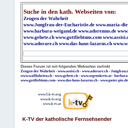
Suche in den kath. Webseiten von:
Zeugen der Wahrheit
www.Jungfrau-der-Eucharistie.de
www.maria-die
www.barbara-weigand.de
www.adoremus.de
www.
www.gebete.ch
www.gottliebtuns.com
www.assisi.
www.adorare.ch
www.das-haus-lazarus.ch
www.wa
Dieses Forum ist mit folgenden Webseiten verlinkt
Zeugen der Wahrheit
-
www.assisi.ch
-
www.adorare.ch
-
Jungfrau.d
www.wallfahrten.ch
-
www.gebete.ch
-
www.segenskreis.at
-
barbara
www.gottliebtuns.com
-
www.das-haus-lazarus.ch
-
www.pater-pio.de
www3.k-tv.org
www.k-tv.org
www.k-tv.at
K-TV der katholische Fernsehsender