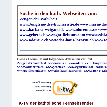
Suche in den kath. Webseiten von:
Zeugen der Wahrheit
www.Jungfrau-der-Eucharistie.de
www.maria-die
www.barbara-weigand.de
www.adoremus.de
www.
www.gebete.ch
www.gottliebtuns.com
www.assisi.
www.adorare.ch
www.das-haus-lazarus.ch
www.wa
Dieses Forum ist mit folgenden Webseiten verlinkt
Zeugen der Wahrheit
-
www.assisi.ch
-
www.adorare.ch
-
Jungfrau.d
www.wallfahrten.ch
-
www.gebete.ch
-
www.segenskreis.at
-
barbara
www.gottliebtuns.com
-
www.das-haus-lazarus.ch
-
www.pater-pio.de
www3.k-tv.org
www.k-tv.org
www.k-tv.at
K-TV der katholische Fernsehsender