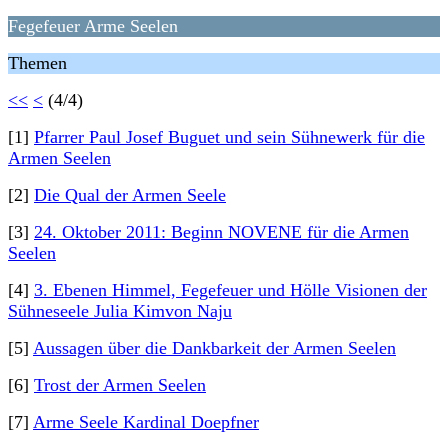
Fegefeuer Arme Seelen
Themen
<<
<
(4/4)
[1]
Pfarrer Paul Josef Buguet und sein Sühnewerk für die
Armen Seelen
[2]
Die Qual der Armen Seele
[3]
24. Oktober 2011: Beginn NOVENE für die Armen
Seelen
[4]
3. Ebenen Himmel, Fegefeuer und Hölle Visionen der
Sühneseele Julia Kimvon Naju
[5]
Aussagen über die Dankbarkeit der Armen Seelen
[6]
Trost der Armen Seelen
[7]
Arme Seele Kardinal Doepfner