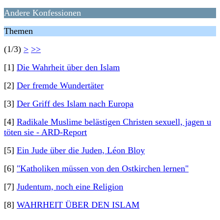
Andere Konfessionen
Themen
(1/3)
>
>>
[1]
Die Wahrheit über den Islam
[2]
Der fremde Wundertäter
[3]
Der Griff des Islam nach Europa
[4]
Radikale Muslime belästigen Christen sexuell, jagen u
töten sie - ARD-Report
[5]
Ein Jude über die Juden, Léon Bloy
[6]
"Katholiken müssen von den Ostkirchen lernen"
[7]
Judentum, noch eine Religion
[8]
WAHRHEIT ÜBER DEN ISLAM