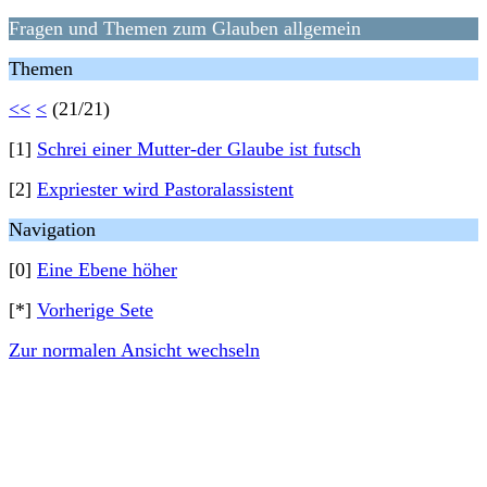
Fragen und Themen zum Glauben allgemein
Themen
<<
<
(21/21)
[1]
Schrei einer Mutter-der Glaube ist futsch
[2]
Expriester wird Pastoralassistent
Navigation
[0]
Eine Ebene höher
[*]
Vorherige Sete
Zur normalen Ansicht wechseln