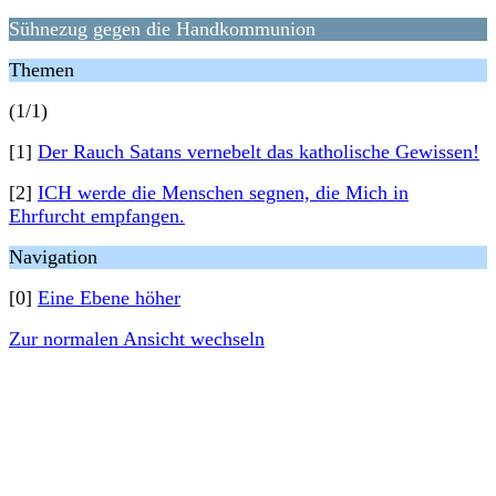
Sühnezug gegen die Handkommunion
Themen
(1/1)
[1]
Der Rauch Satans vernebelt das katholische Gewissen!
[2]
ICH werde die Menschen segnen, die Mich in
Ehrfurcht empfangen.
Navigation
[0]
Eine Ebene höher
Zur normalen Ansicht wechseln