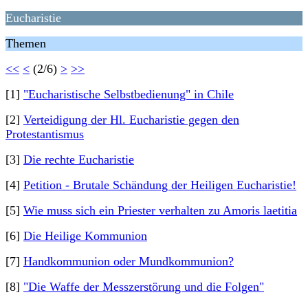
Eucharistie
Themen
<<
<
(2/6)
>
>>
[1]
"Eucharistische Selbstbedienung" in Chile
[2]
Verteidigung der Hl. Eucharistie gegen den
Protestantismus
[3]
Die rechte Eucharistie
[4]
Petition - Brutale Schändung der Heiligen Eucharistie!
[5]
Wie muss sich ein Priester verhalten zu Amoris laetitia
[6]
Die Heilige Kommunion
[7]
Handkommunion oder Mundkommunion?
[8]
"Die Waffe der Messzerstörung und die Folgen"