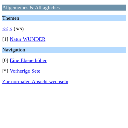
Allgemeines & Alltägliches
Themen
<<
<
(5/5)
[1]
Natur WUNDER
Navigation
[0]
Eine Ebene höher
[*]
Vorherige Sete
Zur normalen Ansicht wechseln