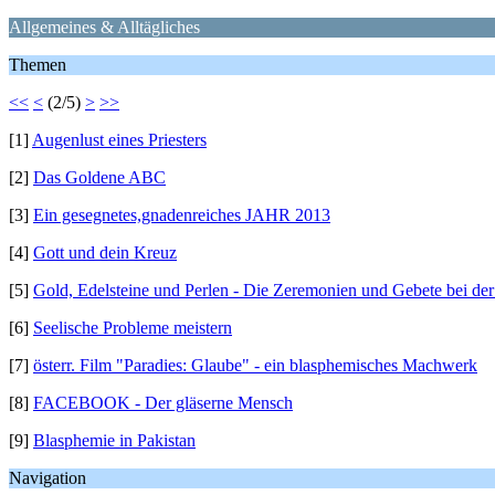
Allgemeines & Alltägliches
Themen
<<
<
(2/5)
>
>>
[1]
Augenlust eines Priesters
[2]
Das Goldene ABC
[3]
Ein gesegnetes,gnadenreiches JAHR 2013
[4]
Gott und dein Kreuz
[5]
Gold, Edelsteine und Perlen - Die Zeremonien und Gebete bei de
[6]
Seelische Probleme meistern
[7]
österr. Film "Paradies: Glaube" - ein blasphemisches Machwerk
[8]
FACEBOOK - Der gläserne Mensch
[9]
Blasphemie in Pakistan
Navigation