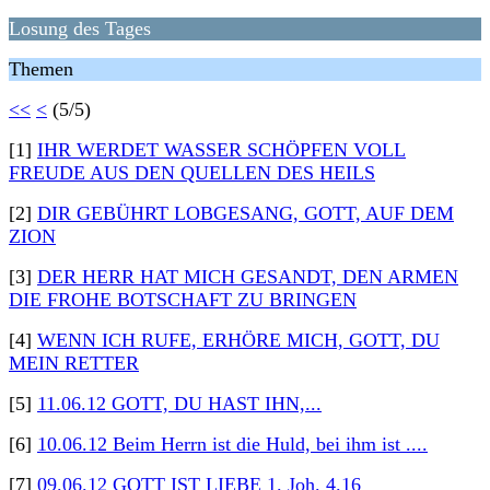
Losung des Tages
Themen
<<
<
(5/5)
[1]
IHR WERDET WASSER SCHÖPFEN VOLL
FREUDE AUS DEN QUELLEN DES HEILS
[2]
DIR GEBÜHRT LOBGESANG, GOTT, AUF DEM
ZION
[3]
DER HERR HAT MICH GESANDT, DEN ARMEN
DIE FROHE BOTSCHAFT ZU BRINGEN
[4]
WENN ICH RUFE, ERHÖRE MICH, GOTT, DU
MEIN RETTER
[5]
11.06.12 GOTT, DU HAST IHN,...
[6]
10.06.12 Beim Herrn ist die Huld, bei ihm ist ....
[7]
09.06.12 GOTT IST LIEBE 1. Joh. 4.16