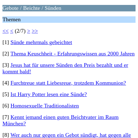
Gebote / Beichte / Sünden
Themen
<<
<
(2/7)
>
>>
[1]
Sünde mehrmals gebeichtet
[2]
Thema Keuschheit - Erfahrungswissen aus 2000 Jahren
[3]
Jesus hat für unsere Sünden den Preis bezahlt und er
kommt bald!
[4]
Furchtreue statt Liebesreue, trotzdem Kommunion?
[5]
Ist Harry Potter lesen eine Sünde?
[6]
Homosexuelle Traditionalisten
[7]
Kennt jemand einen guten Beichtvater im Raum
München?
[8]
Wer auch nur gegen ein Gebot sündigt, hat gegen alle